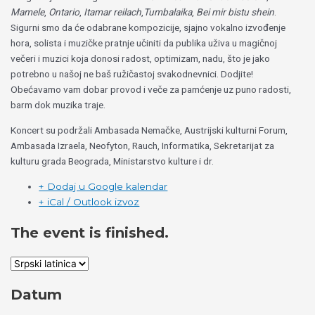
Mamele
,
Ontario
,
Itamar reilach
,
Tumbalaika
,
Bei mir bistu shein
.
Sigurni smo da će odabrane kompozicije, sjajno vokalno izvođenje
hora, solista i muzičke pratnje učiniti da publika uživa u magičnoj
večeri i muzici koja donosi radost, optimizam, nadu, što je jako
potrebno u našoj ne baš ružičastoj svakodnevnici. Dodjite!
Obećavamo vam dobar provod i veče za pamćenje uz puno radosti,
barm dok muzika traje.
Koncert su podržali Ambasada Nemačke, Austrijski kulturni Forum,
Ambasada Izraela, Neofyton, Rauch, Informatika, Sekretarijat za
kulturu grada Beograda, Ministarstvo kulture i dr.
+ Dodaj u Google kalendar
+ iCal / Outlook izvoz
The event is finished.
Datum