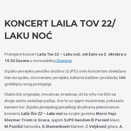
Пређи
Izaberite
на
jezik
садржај
KONCERT LAILA TOV 22/
LAKU NOĆ
Premijerni koncert
Laila Tov 22 – Laku noć
,
održaće se 2. oktobra u
19.30 časova
u novosadskoj
Sinagogi
.
Srpsko-jevrejsko pevačko društvo (SJPD) ovim koncertom obeležava
Dan evropske, istovremeno jevrejske, kulturne baštine i proslavlja
146
.
godišnjicu svog postojanja.
Stalno biti originalan, inovativan, kreativan, ići ka vrhu i ne ličiti na
druge zaista zaslužuje pažnju. Sve to uz sjajno muziciranje, pokazaće
kamerni hor
Srpsko-jevrejskog pevačkog društva
na jedinstvenom
koncertu
Laila Tov 22 – Laku noć
sa svojim gostima
Moris Vajs
Klezmer Triom iz Graca
, sjajnim
SJPD bendom
Đ.Perović
klavir,
M.Punišić
hamonika,
D.Stamenković
klarinet,
Z.Veljković
gitara,
A.