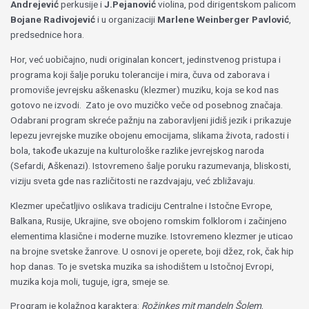
Andrejević
perkusije i
J.Pejanović
violina, pod dirigentskom palicom
Bojane Radivojević
i u organizaciji
Marlene Weinberger Pavlović
,
predsednice hora.
Hor, već uobičajno, nudi originalan koncert, jedinstvenog pristupa i
programa koji šalje poruku tolerancije i mira, čuva od zaborava i
promoviše jevrejsku aškenasku (klezmer) muziku, koja se kod nas
gotovo ne izvodi. Zato je ovo muzičko veče od posebnog značaja.
Odabrani program skreće pažnju na zaboravljeni jidiš jezik i prikazuje
lepezu jevrejske muzike obojenu emocijama, slikama života, radosti i
bola, takođe ukazuje na kulturološke razlike jevrejskog naroda
(Sefardi, Aškenazi). Istovremeno šalje poruku razumevanja, bliskosti,
viziju sveta gde nas različitosti ne razdvajaju, već zbližavaju.
Klezmer upečatljivo oslikava tradiciju Centralne i Istočne Evrope,
Balkana, Rusije, Ukrajine, sve obojeno romskim folklorom i začinjeno
elementima klasične i moderne muzike. Istovremeno klezmer je uticao
na brojne svetske žanrove. U osnovi je operete, boji džez, rok, čak hip
hop danas. To je svetska muzika sa ishodištem u Istočnoj Evropi,
muzika koja moli, tuguje, igra, smeje se.
Program je kolažnog karaktera:
Rožinkes mit mandeln Šolem
,