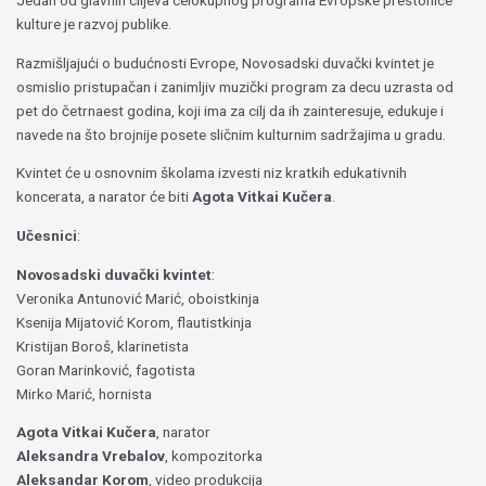
Jedan od glavnih ciljeva celokupnog programa Evropske prestonice
kulture je razvoj publike.
Razmišljajući o budućnosti Evrope, Novosadski duvački kvintet je
osmislio pristupačan i zanimljiv muzički program za decu uzrasta od
pet do četrnaest godina, koji ima za cilj da ih zainteresuje, edukuje i
navede na što brojnije posete sličnim kulturnim sadržajima u gradu.
Kvintet će u osnovnim školama izvesti niz kratkih edukativnih
koncerata, a narator će biti
Agota Vitkai Kučera
.
Učesnici
:
Novosadski duvački kvintet
:
Veronika Antunović Marić, oboistkinja
Ksenija Mijatović Korom, flautistkinja
Kristijan Boroš, klarinetista
Goran Marinković, fagotista
Mirko Marić, hornista
Agota Vitkai Kučera
, narator
Aleksandra Vrebalov
, kompozitorka
Aleksandar Korom
, video produkcija