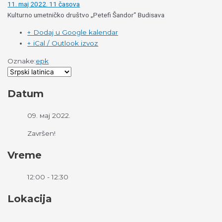
11. maj 2022. 11 časova
Kulturno umetničko društvo „Petefi Šandor” Budisava
+ Dodaj u Google kalendar
+ iCal / Outlook izvoz
Oznake:
epk
Datum
09. мај 2022.
Završen!
Vreme
12:00 - 12:30
Lokacija