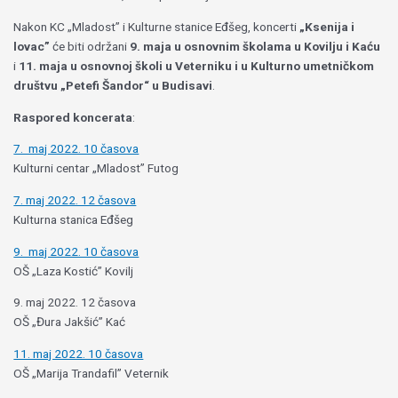
Nakon KC „Mladost” i Kulturne stanice Eđšeg, koncerti
„Ksenija i
lovac”
će biti održani
9. maja u osnovnim školama u Kovilju i Kaću
i
11. maja u osnovnoj školi u Veterniku i u Kulturno umetničkom
društvu „Petefi Šandor“ u Budisavi
.
Raspored koncerata
:
7. maj 2022. 10 časova
Kulturni centar „Mladost” Futog
7. maj 2022. 12 časova
Kulturna stanica Eđšeg
9. maj 2022. 10 časova
OŠ „Laza Kostić” Kovilj
9. maj 2022. 12 časova
OŠ „Đura Jakšić” Kać
11. maj 2022. 10 časova
OŠ „Marija Trandafil” Veternik