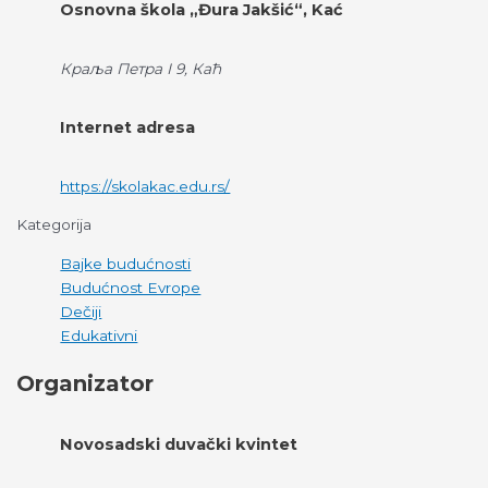
Osnovna škola „Đura Jakšić“, Kać
Краља Петра I 9, Каћ
Internet adresa
https://skolakac.edu.rs/
Kategorija
Bajke budućnosti
Budućnost Evrope
Dečiji
Edukativni
Organizator
Novosadski duvački kvintet