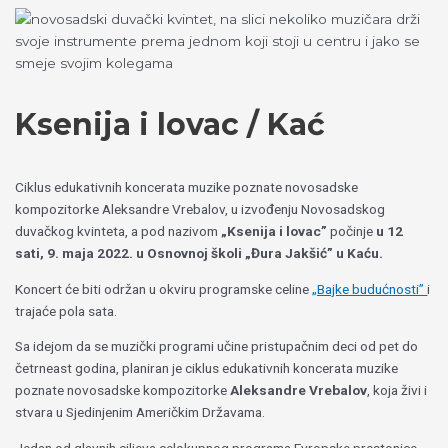
Пређи
Izaberite
на
jezik
садржај
Ksenija i lovac / Kać
Ciklus edukativnih koncerata muzike poznate novosadske
kompozitorke Aleksandre Vrebalov, u izvođenju Novosadskog
duvačkog kvinteta, a pod nazivom
„Ksenija i lovac”
počinje
u 12
sati, 9. maja 2022. u Osnovnoj školi „Đura Jakšić” u Kaću.
Koncert će biti održan u okviru programske celine
„Bajke budućnosti”
i
trajaće pola sata.
Sa idejom da se muzički programi učine pristupačnim deci od pet do
četrneast godina, planiran je ciklus edukativnih koncerata muzike
poznate novosadske kompozitorke
Aleksandre Vrebalov
, koja živi i
stvara u Sjedinjenim Američkim Državama.