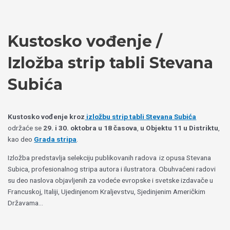
Пређи
Izaberite
на
jezik
садржај
Kustosko vođenje /
Izložba strip tabli Stevana
Subića
Kustosko vođenje kroz
izložbu strip tabli Stevana Subića
održaće se
29. i 30. oktobra u 18 časova
,
u Objektu 11 u Distriktu
,
kao deo
Grada stripa
.
Izložba predstavlja selekciju publikovanih radova iz opusa Stevana
Subica, profesionalnog stripa autora i ilustratora. Obuhvaćeni radovi
su deo naslova objavljenih za vodeće evropske i svetske izdavače u
Francuskoj, Italiji, Ujedinjenom Kraljevstvu, Sjedinjenim Američkim
Državama…