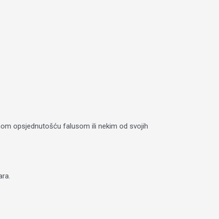
ganom opsjednutošću falusom ili nekim od svojih
ara.