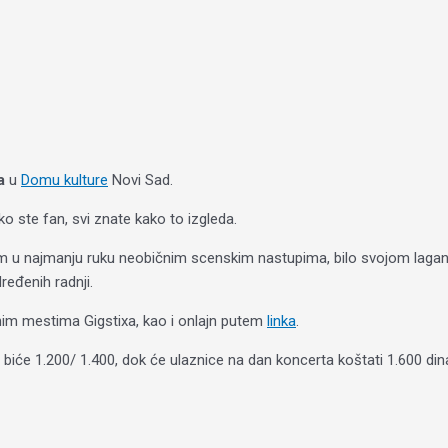
a
u
Domu kulture
Novi Sad.
o ste fan, svi znate kako to izgleda.
 svojim u najmanju ruku neobičnim scenskim nastupima, bilo svojom la
ređenih radnji.
jnim mestima Gigstixa, kao i onlajn putem
linka
.
iće 1.200/ 1.400, dok će ulaznice na dan koncerta koštati 1.600 din