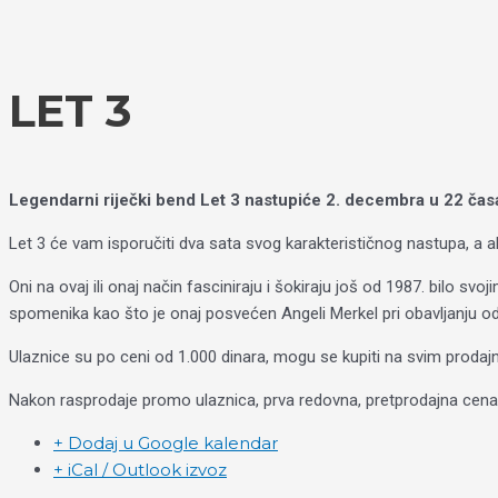
Пређи
Izaberite
на
jezik
садржај
LET 3
Legendarni riječki bend Let 3 nastupiće 2. decembra u 22 čas
Let 3 će vam isporučiti dva sata svog karakterističnog nastupa, a ak
Oni na ovaj ili onaj način fasciniraju i šokiraju još od 1987. bilo
spomenika kao što je onaj posvećen Angeli Merkel pri obavljanju od
Ulaznice su po ceni od 1.000 dinara, mogu se kupiti na svim proda
Nakon rasprodaje promo ulaznica, prva redovna, pretprodajna cena b
+ Dodaj u Google kalendar
+ iCal / Outlook izvoz