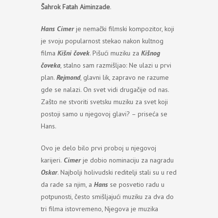
Šahrok Fatah Aiminzade
.
Hans Cimer
je nemački filmski kompozitor, koji
je svoju popularnost stekao nakon kultnog
filma
Kišni čovek
. Pišući muziku za
Kišnog
čoveka
, stalno sam razmišljao: Ne ulazi u prvi
plan.
Rejmond
, glavni lik, zapravo ne razume
gde se nalazi. On svet vidi drugačije od nas.
Zašto ne stvoriti svetsku muziku za svet koji
postoji samo u njegovoj glavi? – priseća se
Hans.
Ovo je delo bilo prvi proboj u njegovoj
karijeri.
Cimer
je dobio nominaciju za nagradu
Oskar
. Najbolji holivudski reditelji stali su u red
da rade sa njim, a
Hans
se posvetio radu u
potpunosti, često smišljajući muziku za dva do
tri filma istovremeno, Njegova je muzika