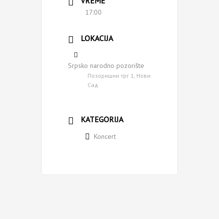
VREME
17:00
LOKACIJA
Srpsko narodno pozorište
Позоришни трг 1, Нови
Сад
KATEGORIJA
Koncert