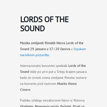
Пређи
на
садржај
LORDS OF THE
SOUND
Muzika omiljenih filmskih hitova Lords of the
Sound 29. januara u 17 i 20 časova
u
Srpskom
narodnom pozorištu
.
Internacionalni koncertni spektakl
Lords of the
Sound
stiže po prvi put u Srbiju krajem januara
kada će izvesti svima omiljene filmske numere
na koncertu pod nazivom
Muzika Hansa
Cimera
.
Publiku očekuju nezaboravni hitovi iz filmova:
Gladijator
,
Nemoguća misija
,
Početak
,
Pirati sa