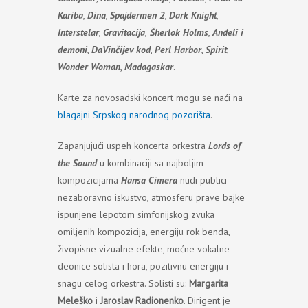
Kariba
,
Dina
,
Spajdermen 2
,
Dark Knight
,
Interstelar
,
Gravitacija
,
Šherlok Holms
,
Anđeli i
demoni
,
DaVinčijev kod
,
Perl Harbor
,
Spirit
,
Wonder Woman
,
Madagaskar
.
Karte za novosadski koncert mogu se naći na
blagajni Srpskog narodnog pozorišta
.
Zapanjujući uspeh koncerta orkestra
Lords of
the Sound
u kombinaciji sa najboljim
kompozicijama
Hansa Cimera
nudi publici
nezaboravno iskustvo, atmosferu prave bajke
ispunjene lepotom simfonijskog zvuka
omiljenih kompozicija, energiju rok benda,
živopisne vizualne efekte, moćne vokalne
deonice solista i hora, pozitivnu energiju i
snagu celog orkestra. Solisti su:
Margarita
Meleško
i
Jaroslav Radionenko
. Dirigent je