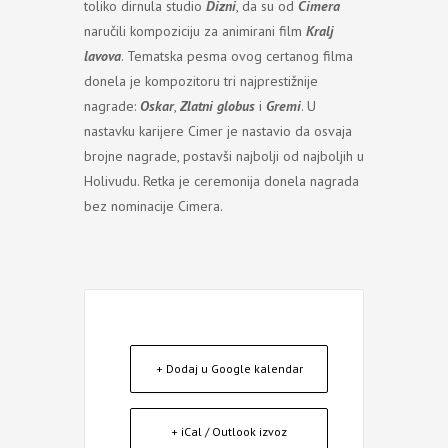
toliko dirnula studio
Dizni
, da su od
Cimera
naručili kompoziciju za animirani film
Kralj
lavova
. Tematska pesma ovog certanog filma
donela je kompozitoru tri najprestižnije
nagrade:
Oskar
,
Zlatni globus
i
Gremi
. U
nastavku karijere Cimer je nastavio da osvaja
brojne nagrade, postavši najbolji od najboljih u
Holivudu. Retka je ceremonija donela nagrada
bez nominacije Cimera.
+ Dodaj u Google kalendar
+ iCal / Outlook izvoz