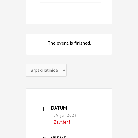
The event is finished.
Izaberite
jezik
DATUM
29. јан 2023.
Završen!