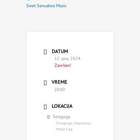
Swet Sensation Music
DATUM
12. дец 2024.
Završen!
VREME
20:00
LOKACIJA
Sinagoga
Sinagoga, Јеврејска,
Нови Сад