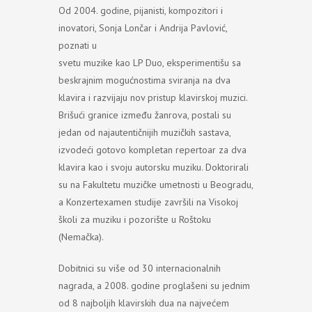
Od 2004. godine, pijanisti, kompozitori i
inovatori, Sonja Lončar i Andrija Pavlović,
poznati u
svetu muzike kao LP Duo, eksperimentišu sa
beskrajnim mogućnostima sviranja na dva
klavira i razvijaju nov pristup klavirskoj muzici.
Brišući granice između žanrova, postali su
jedan od najautentičnijih muzičkih sastava,
izvodeći gotovo kompletan repertoar za dva
klavira kao i svoju autorsku muziku. Doktorirali
su na Fakultetu muzičke umetnosti u Beogradu,
a Konzertexamen studije završili na Visokoj
školi za muziku i pozorište u Roštoku
(Nemačka).
Dobitnici su više od 30 internacionalnih
nagrada, a 2008. godine proglašeni su jednim
od 8 najboljih klavirskih dua na najvećem