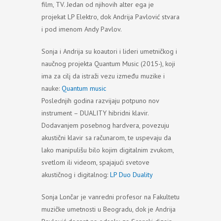
film, TV. Jedan od njihovih alter ega je
projekat LP Elektro, dok Andrija Pavlović stvara
i pod imenom Andy Pavlov.
Sonja i Andrija su koautori i lideri umetničkog i
naučnog projekta Quantum Music (2015-), koji
ima za cilj da istraži vezu između muzike i
nauke:
Quantum music
Poslednjih godina razvijaju potpuno nov
instrument – DUALITY hibridni klavir.
Dodavanjem posebnog hardvera, povezuju
akustični klavir sa računarom, te uspevaju da
lako manipulišu bilo kojim digitalnim zvukom,
svetlom ili videom, spajajući svetove
akustičnog i digitalnog:
LP Duo Duality
Sonja Lončar je vanredni profesor na Fakultetu
muzičke umetnosti u Beogradu, dok je Andrija