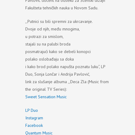
Pavlović docent na odseku za Scenski dizajn
Fakulteta tehničkih nauka u Novom Sadu.
,,Putnici su bili spremni za ukrcavanje.
Dvoje od njih, među mnogima,
u potrazi za smislom,
stajali su na palubi broda
posmatrajući kako se debeli konopci
polako oslobađaju sa doka
i kako brod polako napušta poznatu luku“, LP
Duo, Sonja Lončar i Andrija Pavlović,
link za slušanje albuma ,,Deca Zla (Music from
the original TV Series):
Sweet Sensation Music
LP Duo
Instagram
Facebook
Quantum Music