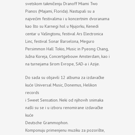
svetskom takmičenju Dranoff Miami Two
Pianos (Majami, Florida). Nastupali su a
najvećim festivalima i u koncertnim dvoranama
kao što su Karnegi hol u Njujorku, Kenedi
centar u Vašingtonu, festival Ars Electronica
Linc, festival Sonar Barselona, Meguro
Persimmon Hall Tokio, Music in Pyeong Chang,
Južna Koreja, Concertgebouw Amsterdam, kao i
na turnejama širom Evrope, SAD-a i Azije.
Do sada su objavili 12 albuma za izdavačke
kuće Universal Music, Donemus, Helikon
records
i Sweet Sensation. Neki od njihovih snimaka
našli su se i u izboru renomirane izdavačke
kuće
Deutsche Grammophon.
Komponuju primenjenu muziku za pozorište,