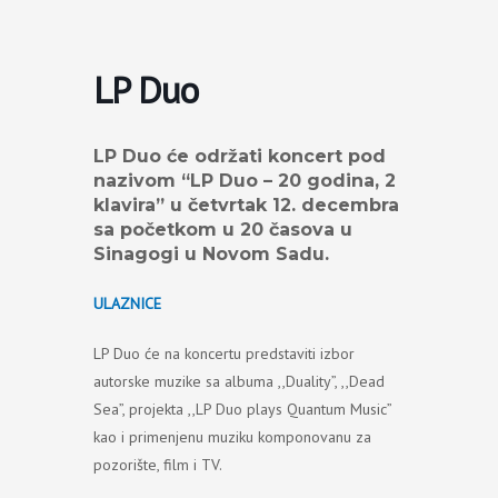
Пређи
на
садржај
LP Duo
LP Duo će održati koncert pod
nazivom “LP Duo – 20 godina, 2
klavira” u četvrtak 12. decembra
sa početkom u 20 časova u
Sinagogi u Novom Sadu.
ULAZNICE
LP Duo će na koncertu predstaviti izbor
autorske muzike sa albuma ,,Duality”, ,,Dead
Sea”, projekta ,,LP Duo plays Quantum Music”
kao i primenjenu muziku komponovanu za
pozorište, film i TV.