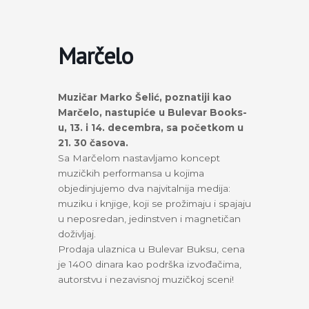
Пређи
на
садржај
Marčelo
Muzičar Marko Šelić, poznatiji kao
Marčelo, nastupiće u Bulevar Books-
u, 13. i 14. decembra, sa početkom u
21. 30 časova.
Sa Marčelom nastavljamo koncept
muzičkih performansa u kojima
objedinjujemo dva najvitalnija medija:
muziku i knjige, koji se prožimaju i spajaju
u neposredan, jedinstven i magnetičan
doživljaj.
Prodaja ulaznica u Bulevar Buksu, cena
je 1400 dinara kao podrška izvođačima,
autorstvu i nezavisnoj muzičkoj sceni!