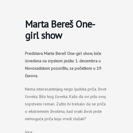
Пређи
на
садржај
Marta Bereš One-
girl show
Predstava Marte Bereš One-girl show, biće
izvedena na srpskom jeziku 1. decembra u
Novosadskom pozorištu, sa početkom u 19
časova.
Nema interesantnijeg nego ljudska priča, život
čoveka. Bilo kog čoveka. Kažu da svi pišu svoj
sopstveni roman. Zašto bi trebalo da se priča
o ekstremnim životima, kad svaki život jeste
nemoguća priča koju vredi slušati?
Igra: