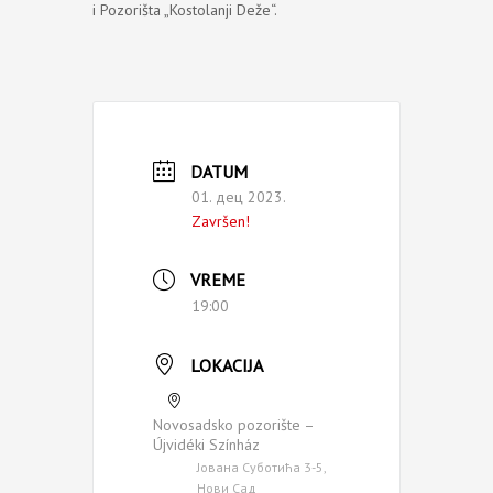
i Pozorišta „Kostolanji Deže“.
DATUM
01. дец 2023.
Završen!
VREME
19:00
LOKACIJA
Novosadsko pozorište –
Újvidéki Színház
Јована Суботића 3-5,
Нови Сад