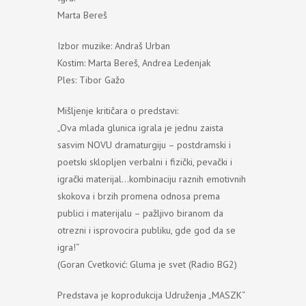
Marta Bereš
Izbor muzike: Andraš Urban
Kostim: Marta Bereš, Andrea Ledenjak
Ples: Tibor Gažo
Mišljenje kritičara o predstavi:
„Ova mlada glunica igrala je jednu zaista
sasvim NOVU dramaturgiju – postdramski i
poetski sklopljen verbalni i fizički, pevački i
igrački materijal…kombinaciju raznih emotivnih
skokova i brzih promena odnosa prema
publici i materijalu – pažljivo biranom da
otrezni i isprovocira publiku, gde god da se
igra!“
(Goran Cvetković: Gluma je svet (Radio BG2)
Predstava je koprodukcija Udruženja „MASZK“