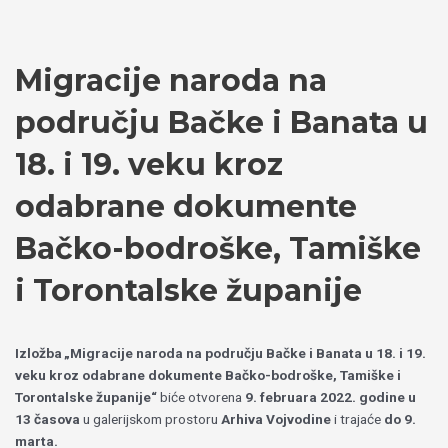
Пређи
Izaberite
на
jezik
садржај
Migracije naroda na
području Bačke i Banata u
18. i 19. veku kroz
odabrane dokumente
Bačko-bodroške, Tamiške
i Torontalske županije
Izložba „Migracije naroda na području Bačke i Banata u 18. i 19.
veku kroz odabrane dokumente Bačko-bodroške, Tamiške i
Torontalske županije“
biće otvorena
9. februara 2022. godine u
13 časova
u galerijskom prostoru
Arhiva Vojvodine
i trajaće
do 9.
marta.