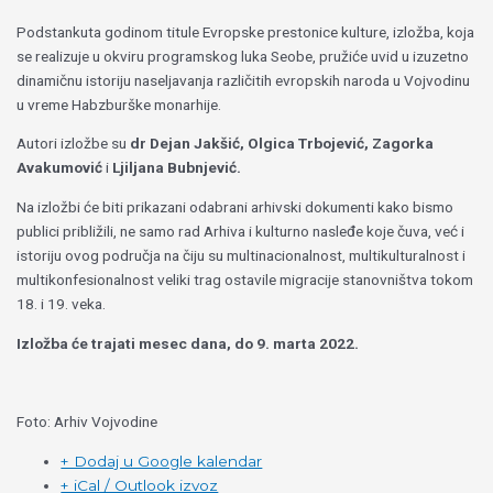
Podstankuta godinom titule Evropske prestonice kulture, izložba, koja
se realizuje u okviru programskog luka Seobe, pružiće uvid u izuzetno
dinamičnu istoriju naseljavanja različitih evropskih naroda u Vojvodinu
u vreme Habzburške monarhije.
Autori izložbe su
dr Dejan Jakšić, Olgica Trbojević, Zagorka
Avakumović
i
Ljiljana Bubnjević.
Na izložbi će biti prikazani odabrani arhivski dokumenti kako bismo
publici približili, ne samo rad Arhiva i kulturno nasleđe koje čuva, već i
istoriju ovog područja na čiju su multinacionalnost, multikulturalnost i
multikonfesionalnost veliki trag ostavile migracije stanovništva tokom
18. i 19. veka.
Izložba će trajati mesec dana, do 9. marta 2022.
Foto: Arhiv Vojvodine
+ Dodaj u Google kalendar
+ iCal / Outlook izvoz