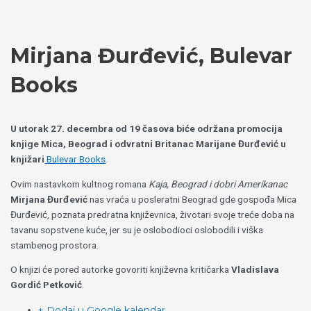
Пређи
Izaberite
на
jezik
садржај
Mirjana Đurđević, Bulevar
Books
U utorak 27. decembra od 19 časova biće održana promocija
knjige Mica, Beograd i odvratni Britanac Marijane Đurđević u
knjižari
Bulevar Books
.
Ovim nastavkom kultnog romana
Kaja, Beograd i dobri Amerikanac
Mirjana Đurđević
nas vraća u posleratni Beograd gde gospođa Mica
Đurđević, poznata predratna književnica, životari svoje treće doba na
tavanu sopstvene kuće, jer su je oslobodioci oslobodili i viška
stambenog prostora.
O knjizi će pored autorke govoriti književna kritičarka
Vladislava
Gordić Petković
.
+ Dodaj u Google kalendar