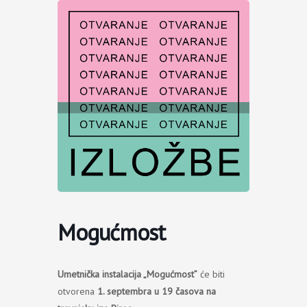
Пређи
на
садржај
Mogućmost
Umetnička instalacija „Mogućmost”
će biti
otvorena
1. septembra u 19 časova na