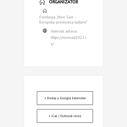
ORGANIZATOR
Fondacija „Novi Sad –
Evropska prestonica kulture”
Internet adresa
https://novisad2022.r
s/
+ Dodaj u Google kalendar
+ iCal / Outlook izvoz