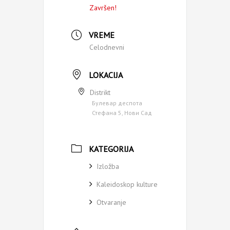
Završen!
VREME
Celodnevni
LOKACIJA
Distrikt
Булевар деспота
Стефана 5, Нови Сад
KATEGORIJA
Izložba
Kaleidoskop kulture
Otvaranje