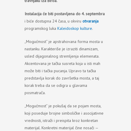
travnjaku iza Biroa.
Instalacija će biti postavljena do 4. septembra
i biće dostupna 24 časa, u okviru
otvaranja
programskog luka
Kaleidoskop kulture
.
„Mogućmost” je apstrahovana forma mosta u
nastanku. Karakteriše je izraziti dinamizam,
usled dijagonalnog stremljenja elemenata.
Akcentovana je tačka susreta koja u isti mah
može biti i tačka pucanja. Upravo ta tačka
predstavlja korak do završetka mosta, a taj
korak treba da se odigra u glavama
posmatrača.
„Mogućmost” je pokušaj da se pojam mosta,
koji poseduje brojne simboličke i asocijativne
vrednosti, istraži i preispita kroz konkretan
materijal. Konkretni materijal čine nosači —