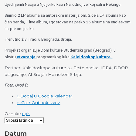
Ujedinjenih Nacija u Nju jorku kao i Narodnoj velikoj sali u Pekingu.
Snimio 2 LP albuma sa autorskim materijalom, 2 cela LP albuma kao
član benda, 1 live album, i gostovao na preko 25 albuma na engleskom
i srpskom jeziku.
Trenutno živi i radi u Beogradu, Srbija.
Projekat organizuje Dom kulture Studentski grad (Beograd), u
okviru
otvaranja
programskog luka
Kaleidoskop kulture
.
Partneri Kaleidoskopa kulture su Erste banka, IDEA, DDOR
osiguranje, A1 Srbija i Heineken Srbija.
Foto: Uroš D.
+ Dodaj u Google kalendar
+ iCal / Outlook izvoz
Oznake:
epk
Datum