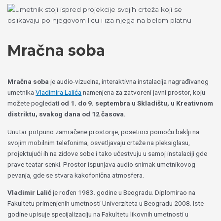
Пређи
Izaberite
на
jezik
садржај
Mračna soba
Mračna soba
je audio-vizuelna, interaktivna instalacija nagrađivanog
umetnika
Vladimira Lalića
namenjena za zatvoreni javni prostor, koju
možete pogledati
od 1. do 9. septembra
u Skladištu, u Kreativnom
distriktu, svakog dana od 12 časova.
Unutar potpuno zamračene prostorije, posetioci pomoću baklji na
svojim mobilnim telefonima, osvetljavaju crteže na pleksiglasu,
projektujući ih na zidove sobe i tako učestvuju u samoj instalaciji gde
prave teatar senki.
Prostor ispunjava audio snimak umetnikovog
pevanja, gde se stvara kakofonična atmosfera.
Vladimir Lalić
je rođen 1983. godine u Beogradu. Diplomirao na
Fakultetu primenjenih umetnosti Univerziteta u Beogradu 2008. Iste
godine upisuje specijalizaciju na Fakultetu likovnih umetnosti u