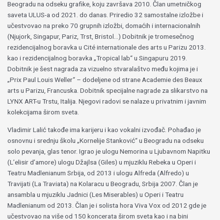
Beogradu na odseku grafike, koju završava 2010. Član umetničkog
saveta ULUS-a od 2021. do danas. Priredio 32 samostalne izložbe i
učestvovao na preko 70 grupnih izložbi, domaćih i internacionalnih
(Njujork, Singapur, Pariz, Trst, Bristol…) Dobitnik je tromesečnog
rezidencijalnog boravka u Cité internationale des arts u Parizu 2013.
kao i rezidencijalnog boravka „Tropical lab“ u Singapuru 2019.
Dobitnik je šest nagrada za vizuelno stvaralaštvo među kojima je i
„Prix Paul Louis Weller“ – dodeljene od strane Academie des Beaux
arts u Parizu, Francuska. Dobitnik specijalne nagrade za slikarstvo na
LYNX ART-u Trstu, Italija. Njegovi radovi se nalaze u privatnim i javnim
kolekcijama širom sveta.
Vladimir Lalić takođe ima karijeru i kao vokalni izvođač. Pohađao je
osnovnu i srednju školu „Kornelije Stanković“ u Beogradu na odseku
solo pevanja, glas tenor. Igrao je ulogu Nemorina u Ljubavnom Napitku
(L’elisir d’amore) ulogu Džajlsa (Giles) u mjuziklu Rebeka u Operi i
Teatru Madlenianum Srbija, od 2013 i ulogu Alfreda (Alfredo) u
Travijati (La Traviata) na Kolaracu u Beogradu, Srbija 2007. Član je
ansambla u mjuziklu Jadnici (Les Miserables) u Operi i Teatru
Madlenianum od 2013. Član je i solista hora Viva Vox od 2012 gde je
učestvovao na više od 150 koncerata širom sveta kao i na bini