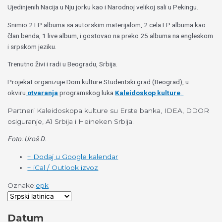
Ujedinjenih Nacija u Nju jorku kao i Narodnoj velikoj sali u Pekingu.
Snimio 2 LP albuma sa autorskim materijalom, 2 cela LP albuma kao
član benda, 1 live album, i gostovao na preko 25 albuma na engleskom
i srpskom jeziku.
Trenutno živi i radi u Beogradu, Srbija.
Projekat organizuje Dom kulture Studentski grad (Beograd), u
okviru
otvaranja
programskog luka
Kaleidoskop kulture
.
Partneri Kaleidoskopa kulture su Erste banka, IDEA, DDOR
osiguranje, A1 Srbija i Heineken Srbija.
Foto: Uroš D.
+ Dodaj u Google kalendar
+ iCal / Outlook izvoz
Oznake:
epk
Datum