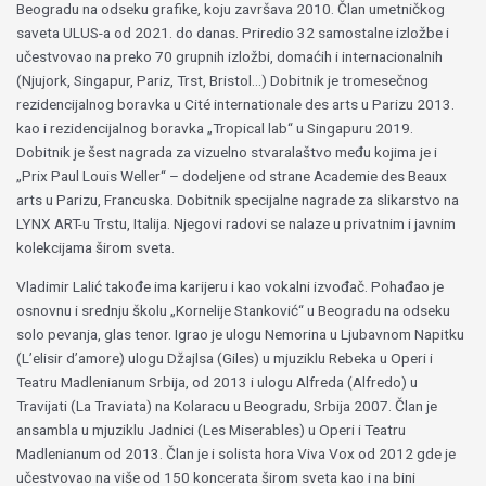
Beogradu na odseku grafike, koju završava 2010. Član umetničkog
saveta ULUS-a od 2021. do danas. Priredio 32 samostalne izložbe i
učestvovao na preko 70 grupnih izložbi, domaćih i internacionalnih
(Njujork, Singapur, Pariz, Trst, Bristol…) Dobitnik je tromesečnog
rezidencijalnog boravka u Cité internationale des arts u Parizu 2013.
kao i rezidencijalnog boravka „Tropical lab“ u Singapuru 2019.
Dobitnik je šest nagrada za vizuelno stvaralaštvo među kojima je i
„Prix Paul Louis Weller“ – dodeljene od strane Academie des Beaux
arts u Parizu, Francuska. Dobitnik specijalne nagrade za slikarstvo na
LYNX ART-u Trstu, Italija. Njegovi radovi se nalaze u privatnim i javnim
kolekcijama širom sveta.
Vladimir Lalić takođe ima karijeru i kao vokalni izvođač. Pohađao je
osnovnu i srednju školu „Kornelije Stanković“ u Beogradu na odseku
solo pevanja, glas tenor. Igrao je ulogu Nemorina u Ljubavnom Napitku
(L’elisir d’amore) ulogu Džajlsa (Giles) u mjuziklu Rebeka u Operi i
Teatru Madlenianum Srbija, od 2013 i ulogu Alfreda (Alfredo) u
Travijati (La Traviata) na Kolaracu u Beogradu, Srbija 2007. Član je
ansambla u mjuziklu Jadnici (Les Miserables) u Operi i Teatru
Madlenianum od 2013. Član je i solista hora Viva Vox od 2012 gde je
učestvovao na više od 150 koncerata širom sveta kao i na bini