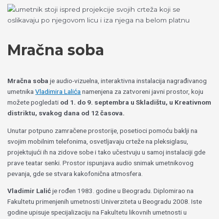
Пређи
Izaberite
на
jezik
садржај
Mračna soba
Mračna soba
je audio-vizuelna, interaktivna instalacija nagrađivanog
umetnika
Vladimira Lalića
namenjena za zatvoreni javni prostor, koju
možete pogledati
od 1. do 9. septembra
u Skladištu, u Kreativnom
distriktu, svakog dana od 12 časova.
Unutar potpuno zamračene prostorije, posetioci pomoću baklji na
svojim mobilnim telefonima, osvetljavaju crteže na pleksiglasu,
projektujući ih na zidove sobe i tako učestvuju u samoj instalaciji gde
prave teatar senki.
Prostor ispunjava audio snimak umetnikovog
pevanja, gde se stvara kakofonična atmosfera.
Vladimir Lalić
je rođen 1983. godine u Beogradu. Diplomirao na
Fakultetu primenjenih umetnosti Univerziteta u Beogradu 2008. Iste
godine upisuje specijalizaciju na Fakultetu likovnih umetnosti u