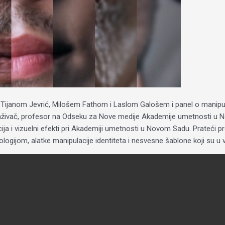
janom Jevrić, Milošem Fathom i Laslom Galošem i panel o manipulacij
raživač, profesor na Odseku za Nove medije Akademije umetnosti u Nov
a i vizuelni efekti pri Akademiji umetnosti u Novom Sadu. Prateći p
nologijom, alatke manipulacije identiteta i nesvesne šablone koji su u 