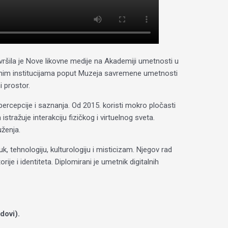
vršila je Nove likovne medije na Akademiji umetnosti u
stižnim institucijama poput Muzeja savremene umetnosti
i prostor.
percepcije i saznanja. Od 2015. koristi mokro pločasti
ražuje interakciju fizičkog i virtuelnog sveta.
uženja.
, tehnologiju, kulturologiju i misticizam. Njegov rad
rije i identiteta. Diplomirani je umetnik digitalnih
dovi).