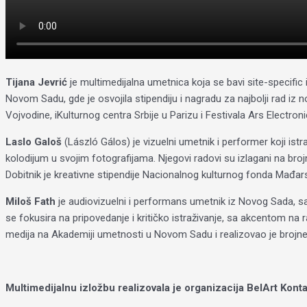
Tijana Jevrić
je multimedijalna umetnica koja se bavi site-specific
Novom Sadu, gde je osvojila stipendiju i nagradu za najbolji rad iz
Vojvodine, iKulturnog centra Srbije u Parizu i Festivala Ars Electroni
Laslo Galoš
(László Gálos) je vizuelni umetnik i performer koji ist
kolodijum u svojim fotografijama. Njegovi radovi su izlagani na bro
Dobitnik je kreativne stipendije Nacionalnog kulturnog fonda Mađarsk
Miloš Fath
je audiovizuelni i performans umetnik iz Novog Sada, sa 
se fokusira na pripovedanje i kritičko istraživanje, sa akcentom na razm
medija na Akademiji umetnosti u Novom Sadu i realizovao je brojne p
Multimedijalnu izložbu realizovala je organizacija BelArt Kon