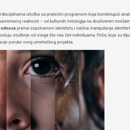
terdisciplinarna izložba sa pratećim programom koja kombinujući analo
 savremenoj realnosti – od kulturnih mitologija na društvenim mrežama
g odnosa
prema sopstvenom identitetu i načina manipulacije identiteto
ospešuju otuđenje od svega što nas čini individuama. Priče, koje su klj
kacije poruke ovog umetničkog projekta.