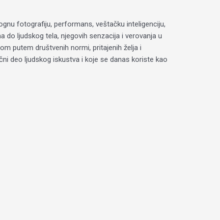
gnu fotografiju, performans, veštačku inteligenciju,
 do ljudskog tela, njegovih senzacija i verovanja u
m putem društvenih normi, pritajenih želja i
učni deo ljudskog iskustva i koje se danas koriste kao