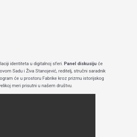
i identiteta u digitalnoj sferi.
Panel diskusiju
će
om Sadu i Živa Stanojević, reditelj, stručni saradnik
rogram će u prostoru Fabrike kroz prizmu istorijskog
velikoj meri prisutni u našem društvu.