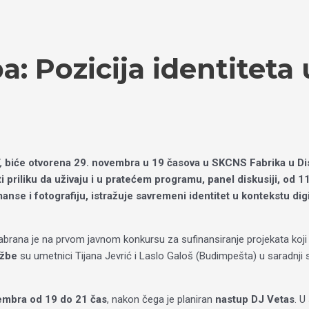
a: Pozicija identitet
i,
biće otvorena 29. novembra u 19 časova u SKCNS Fabrika u Dist
 priliku da uživaju i u pratećem programu, panel diskusiji, od 
se i fotografiju, istražuje savremeni identitet u kontekstu digit
abrana je na prvom javnom konkursu za sufinansiranje projekata koji
ožbe
su umetnici Tijana Jevrić i Laslo Galoš (Budimpešta) u saradnj
embra od 19 do 21 čas
, nakon čega je planiran
nastup DJ Vetas
. U