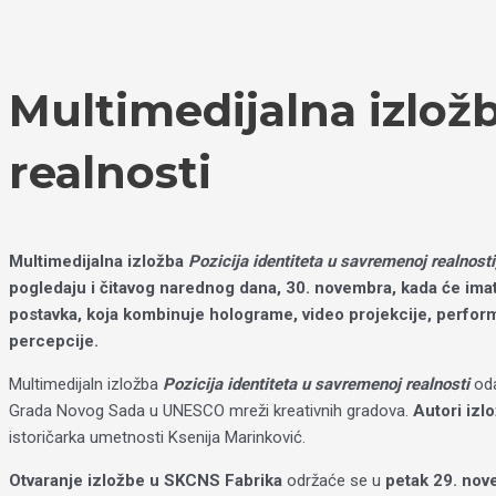
Пређи
Izaberite
на
jezik
садржај
Multimedijalna izložb
realnosti
Multimedijalna izložba
Pozicija identiteta u savremenoj realnost
pogledaju i čitavog narednog dana, 30. novembra, kada će imati
postavka, koja kombinuje holograme, video projekcije, performan
percepcije.
Multimedijaln izložba
Pozicija identiteta u savremenoj realnosti
od
Grada Novog Sada u UNESCO mreži kreativnih gradova.
Autori izl
istoričarka umetnosti Ksenija Marinković.
Otvaranje izložbe u SKCNS Fabrika
održaće se u
petak 29. nov