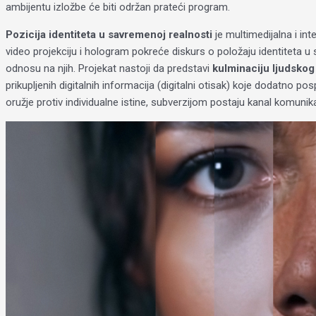
ambijentu izložbe će biti održan prateći program.
Pozicija identiteta u savremenoj realnosti
je multimedijalna i in
video projekciju i hologram pokreće diskurs o položaju identiteta u
odnosu na njih. Projekat nastoji da predstavi
kulminaciju ljudsko
prikupljenih digitalnih informacija (digitalni otisak) koje dodatno p
oružje protiv individualne istine, subverzijom postaju kanal komuni