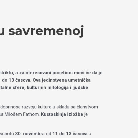
a u savremenoj
riktu, a zainteresovani posetioci moći će da je
11 do 13 časova. Ova jedinstvena umetnička
alne sfere, kulturnih mitologija i ljudske
 doprinose razvoju kulture u skladu sa članstvom
i sa Milošem Fathom.
Kustoskinja izložbe
je
 subotu
30. novembra
od
11 do 13 časova
u