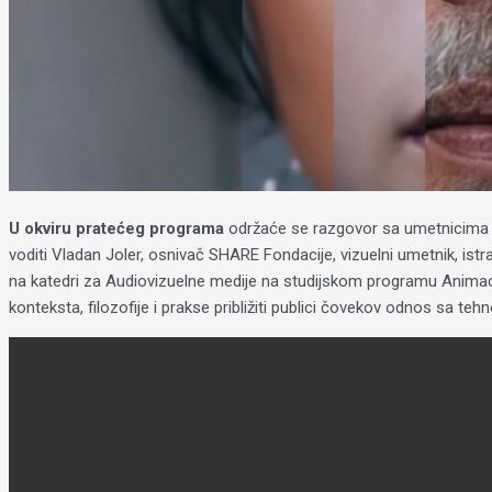
U okviru pratećeg programa
održaće se razgovor sa umetnicima Ti
voditi Vladan Joler, osnivač SHARE Fondacije, vizuelni umetnik, ist
na katedri za Audiovizuelne medije na studijskom programu Animacij
konteksta, filozofije i prakse približiti publici čovekov odnos sa teh