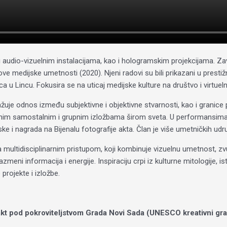
 i audio-vizuelnim instalacijama, kao i hologramskim projekcijama. Za
 nove medijske umetnosti (2020). Njeni radovi su bili prikazani u pre
ca u Lincu. Fokusira se na uticaj medijske kulture na društvo i virtueln
ražuje odnos između subjektivne i objektivne stvarnosti, kao i granice 
jnim samostalnim i grupnim izložbama širom sveta. U performansima ist
e i nagrada na Bijenalu fotografije akta. Član je više umetničkih udr
multidisciplinarnim pristupom, koji kombinuje vizuelnu umetnost, zvuk
eni informacija i energije. Inspiraciju crpi iz kulturne mitologije, isto
rojekte i izložbe.
takt pod pokroviteljstvom Grada Novi Sada (UNESCO kreativni gra