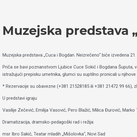
Пређи
Izaberite
на
jezik
садржај
Muzejska predstava 
Muzejska predstava „Cuca i Bogdan. Neizrečeno“ biće izvedena 21.
Priča se bavi poznanstvom Ljubice Cuce Sokić i Bogdana Šuputa, v
istražujući prepisku umetnika, glumci su suptilno pronicali u njihov
* Rezervacije su obavezne (+381 21528185 ili +381 21472 99 66), z
U predstavi igraju:
Vasilije Zečević, Emilija Vasović, Pero Blažić, Milica Đurović, Marko T
Dramatizacija, dramsko-pedagoški rad i režija:
msr Ibro Sakić, Teatar mladih „Mišolovka“, Novi Sad