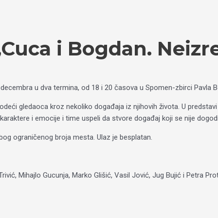
„Cuca i Bogdan. Neizr
 decembra u dva termina, od 18 i 20 časova u Spomen-zbirci Pavla B
odeći gledaoca kroz nekoliko događaja iz njihovih života. U predst
e karaktere i emocije i time uspeli da stvore događaj koji se nije do
bog ograničenog broja mesta. Ulaz je besplatan.
rivić, Mihajlo Gucunja, Marko Glišić, Vasil Jović, Jug Bujić i Petra Prot