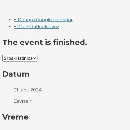
+ Dodaj u Google kalendar
+ iCal / Outlook izvoz
The event is finished.
Datum
21. дец 2024.
Završen!
Vreme