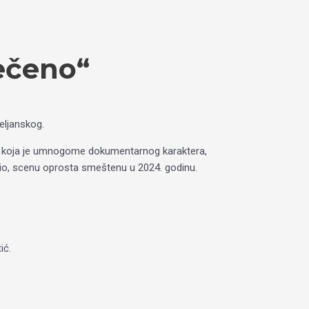
ečeno“
eljanskog.
avi koja je umnogome dokumentarnog karaktera,
godio, scenu oprosta smeštenu u 2024. godinu.
ić.