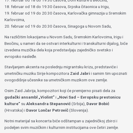
17. februar od 18 do 19.30 časova, Dom kulture u Beočinu,
18. februar od 18 do 19.30 časova, Srpska čitaonica u Irigu,
19. februar od 19 do 20.30 časova, Karlovačka gimnazija u Sremskim
Karlovcima,
20. februar od 19 do 20.30 časova, Sinagoga u Novom Sadu,
Na različitim lokacijama u Novom Sadu, Sremskim Karlovcima, Irigu i
Beočinu, u nameri da se ostvari interkulturni i transkulturni dijalog, biće
izvedena muzička dela koja predstavljaju zajedničko svetsko i
evropsko nasleđe.
Stavljanjem akcenta na poslednju migrantsku krizu, predstaviće i
umetničku muziku Sirije kompozitora
Zaid Jabri
i samim tim upoznati
ovogodišnje učesnike sa umetničkom muzikom ove zemlje.
Osim Zaid Jabrija, kompozitori koji će premijerno pisati dela za
gudački ansambl „Violint”
i
„Novi Sad – Evropsku prestonicu
kulture”
su
Aleksandra Stepanović
(Srbija),
Davor Bobić
(Hrvatska) i
Davor Lončar Petrovič
(Slovenija).
Notni materijal sa koncerta biće odštampan u zajedničkoj zbirci i
podeljen svim muzičkim i kulturnim institucijama ove četiri zemlje.