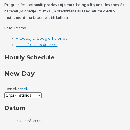
Program će upotpuniti
predavanje muzikologa Bojana Jovanovića
na temu „Migracije i muzika”, a predviđene su i
radionice o etno
instrumentima
iz pomenutih kultura.
Foto: Promo
+ Dodaj u Google kalendar
+ iCal / Outlook izvoz
Hourly Schedule
New Day
Oznake:
epk
Datum
20. феб 2022.