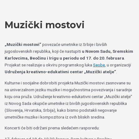
Пређи
Izaberite
на
jezik
садржај
Muzički mostovi
„Muzički mostovi”
povezaće umetnike iz Srbije i bivših
jugoslovenskih republika, koji će nastupiti
u Novom Sadu, Sremskim
Karlovcima, Beočinu i Irigu u periodu od 17. do 20. februara
.
Projekat se realizuje u okviru programskog luka
Seobe
, u organizaciji
Udruženja kreativno-edukativni centar „Muzički atelje”
.
Kulturne i socijalne dobrobiti projekta Muzički mostovi zasnovane su
na univerzalnom jeziku muzike i mogućnostima povezivanja i saradnje
koju ona pruža. Udruženje kreativno-edukativni centar „Muzički atelje”
iz Novog Sada okupiće umetnike iz bivših jugoslovenskih republika
(Slovenija, Hrvatska, Srbija), kako bismo podstakli negovanje
umetničke muzike i kompozitora iz ovih bliskih sredina.
Koncerti će biti održani prema sledećem rasporedu: