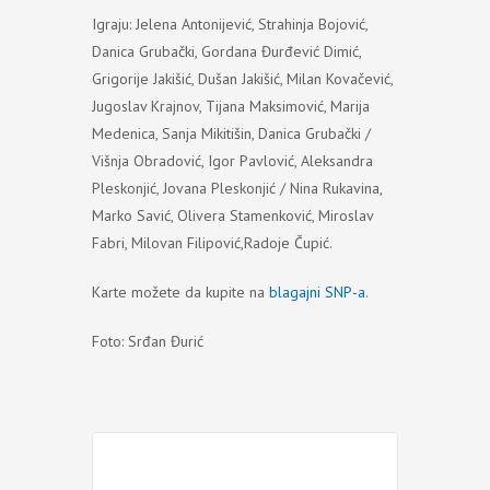
Igraju: Jelena Antonijević, Strahinja Bojović,
Danica Grubački, Gordana Đurđević Dimić,
Grigorije Jakišić, Dušan Jakišić, Milan Kovačević,
Jugoslav Krajnov, Tijana Maksimović, Marija
Medenica, Sanja Mikitišin, Danica Grubački /
Višnja Obradović, Igor Pavlović, Aleksandra
Pleskonjić, Jovana Pleskonjić / Nina Rukavina,
Marko Savić, Olivera Stamenković, Miroslav
Fabri, Milovan Filipović,Radoje Čupić.
Karte možete da kupite na
blagajni SNP-a
.
Foto: Srđan Đurić