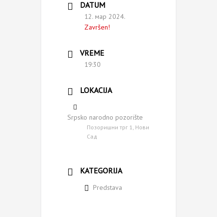
DATUM
12. мар 2024.
Završen!
VREME
19:30
LOKACIJA
Srpsko narodno pozorište
Позоришни трг 1, Нови
Сад
KATEGORIJA
Predstava