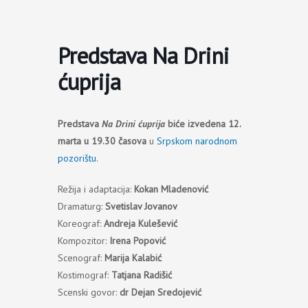
Пређи
на
садржај
Predstava Na Drini
ćuprija
Predstava
Na Drini ćuprija
biće izvedena 12.
marta u 19.30 časova
u
Srpskom narodnom
pozorištu
.
Režija i adaptacija:
Kokan Mladenović
Dramaturg:
Svetislav Jovanov
Koreograf:
Andreja Kulešević
Kompozitor:
Irena Popović
Scenograf:
Marija Kalabić
Kostimograf:
Tatjana Radišić
Scenski govor:
dr Dejan Sredojević