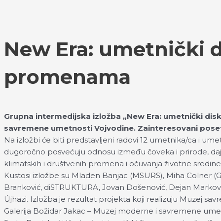
Пређи
Izaberite
на
jezik
садржај
New Era: umetnički d
promenama
Grupna intermedijska izložba „New Era: umetnički dis
savremene umetnosti Vojvodine. Zainteresovani poset
Na izložbi će biti predstavljeni radovi 12 umetnika/ca i ume
dugoročno posvećuju odnosu između čoveka i prirode, daju
klimatskih i društvenih promena i očuvanja životne sredine
Kustosi izložbe su Mladen Banjac (MSURS), Miha Colner (GBJ)
Branković, diSTRUKTURA, Jovan Došenović, Dejan Markovi
Újhazi. Izložba je rezultat projekta koji realizuju Muzej
Galerija Božidar Jakac – Muzej moderne i savremene umetn