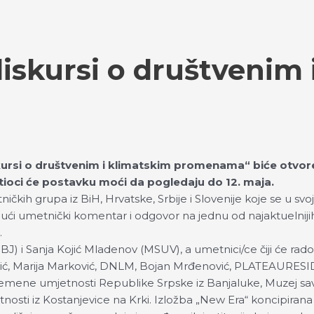
iskursi o društvenim 
kursi o društvenim i klimatskim promenama“ biće otvore
ioci će postavku moći da pogledaju do 12. maja.
tničkih grupa iz BiH, Hrvatske, Srbije i Slovenije koje se u 
ći umetnički komentar i odgovor na jednu od najaktuelniji
.
 i Sanja Kojić Mladenov (MSUV), a umetnici/ce čiji će radovi 
ć, Marija Marković, DNLM, Bojan Mrđenović, PLATEAURESIDUE
 savremene umjetnosti Republike Srpske iz Banjaluke, Muzej 
osti iz Kostanjevice na Krki. Izložba „New Era“ koncipiran