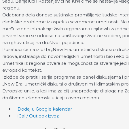
Sadu, Banjaluci i Kostanjevici na Krki čime se nastavlja v
regionu.
Odabrana dela donose suštinsko promišljanje ljudske inter
ekološke probleme iz aspekta savremene umetnosti. Na ova
međusobne interakcije živih organizama i njihovih zajedni
prvenstveno se odnose na uništavanje životne sredine, p
na njihov uticaj na društvo i pojedinca.
Posetioci će na izložbi „New Era: umetnički diskursi o dr
radova, instalacija do novomedijskih umetnosti i bio i ek
umetnika iz regiona otvara se mogućnost za stvaranje jedin
evropski kontekst.
Izložbe će pratiti i serija programa sa panel diskusijama i p
„New Еra: umetnički diskursi o društvenim i klimatskim pr
Evropske unije, a koji ima za cilj unapređenje dijaloga na 
društveno-ekonomski uticaj u ovom regionu.
+ Dodaj u Google kalendar
+ iCal / Outlook izvoz