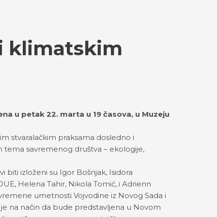
i klimatskim
na u petak 22. marta u 19 časova, u Muzeju
svojim stvaralačkim praksama dosledno i
h tema savremenog društva – ekologije,
biti izloženi su Igor Bošnjak, Isidora
, Helena Tahir, Nikola Tomić, i Adrienn
savremene umetnosti Vojvodine iz Novog Sada i
a je na način da bude predstavljena u Novom