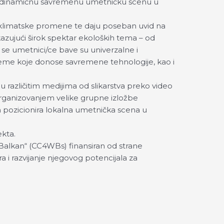
rade dinamičnu savremenu umetničku scenu u
na klimatske promene te daju poseban uvid na
zujući širok spektar ekoloških tema – od
 se umetnici/ce bave su univerzalne i
leme koje donose savremene tehnologije, kao i
 različitim medijima od slikarstva preko video
 Organizovanjem velike grupne izložbe
m pozicionira lokalna umetnička scena u
ekta.
 Balkan“ (CC4WBs) finansiran od strane
 i razvijanje njegovog potencijala za