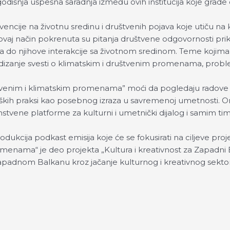
išegodišnja uspešna saradnja između ovih institucija koje g
vencije na životnu sredinu i društvenih pojava koje utiču 
j način pokrenuta su pitanja društvene odgovornosti prika
ca do njihove interakcije sa životnom sredinom. Teme kojima
odizanje svesti o klimatskim i društvenim promenama, prob
uštvenim i klimatskim promenama” moći da pogledaju radove u
oloških praksi kao posebnog izraza u savremenoj umetnosti.
stvene platforme za kulturni i umetnički dijalog i samim ti
rodukcija podkast emisija koje će se fokusirati na ciljeve proj
omenama“ je deo projekta „Kultura i kreativnost za Zapadni
Zapadnom Balkanu kroz jačanje kulturnog i kreativnog sektora