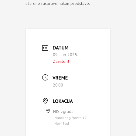
užarene rasprave nakon predstave.
DATUM
09. апр 2025.
Završen!
VREME
20:00
LOKACIJA
NIS zgrada
Narodnog fronta 12,
Novi Sad