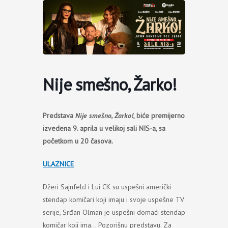
Пређи
на
садржај
Nije smešno, Žarko!
Predstava
Nije smešno, Žarko!
, biće premijerno
izvedena 9. aprila u velikoj sali NIS-a, sa
početkom u 20 časova.
ULAZNICE
Džeri Sajnfeld i Lui CK su uspešni američki
stendap komičari koji imaju i svoje uspešne TV
serije, Srđan Olman je uspešni domaći stendap
komičar koji ima… Pozorišnu predstavu. Za