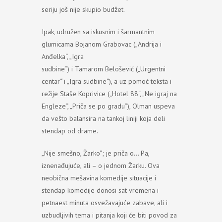
seriju još nije skupio budžet.
Ipak, udružen sa iskusnim i šarmantnim
glumicama Bojanom Grabovac („Andrija i
Anđelka“, „Igra
sudbine“) i Tamarom Belošević („Urgentni
centar“ i „Igra sudbine“), a uz pomoć teksta i
režije Staše Koprivice („Hotel 88“, „Ne igraj na
Engleze“, „Priča se po gradu“), Olman uspeva
da vešto balansira na tankoj liniji koja deli
stendap od drame.
„Nije smešno, Žarko“; je priča o… Pa,
iznenađujuće, ali – o jednom Žarku. Ova
neobična mešavina komedije situacije i
stendap komedije donosi sat vremena i
petnaest minuta osvežavajuće zabave, ali i
uzbudljivih tema i pitanja koji će biti povod za