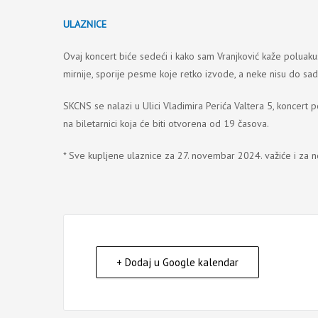
ULAZNICE
Ovaj koncert biće sedeći i kako sam Vranjković kaže poluakust
mirnije, sporije pesme koje retko izvode, a neke nisu do sada
SKCNS se nalazi u Ulici Vladimira Perića Valtera 5, koncert 
na biletarnici koja će biti otvorena od 19 časova.
* Sve kupljene ulaznice za 27. novembar 2024. važiće i za n
+ Dodaj u Google kalendar