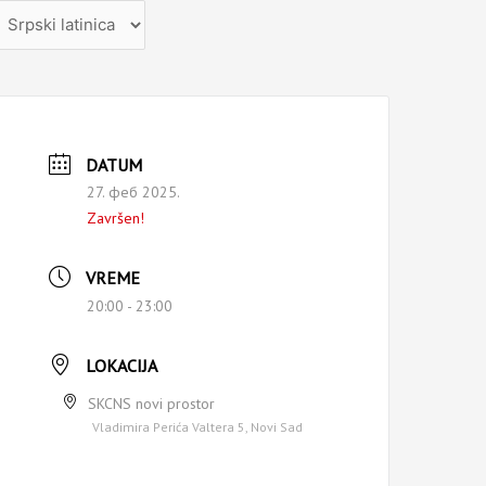
zaberite
ezik
DATUM
27. феб 2025.
Završen!
VREME
20:00 - 23:00
LOKACIJA
SKCNS novi prostor
Vladimira Perića Valtera 5, Novi Sad