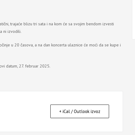
ični, trajaće blizu tri sata i na kom će sa svojim bendom izvesti
 ni izvodili.
počinje u 20 časova, a na dan koncerta ulaznice će moći da se kupe i
ovi datum, 27. februar 2025.
+ iCal / Outlook izvoz