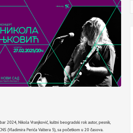
I
j
r 2024, Nikola Vranjković, kultni beogradski rok autor, pesnik,
CNS (Vladimira Perića Valtera 5), sa početkom u 20 časova.