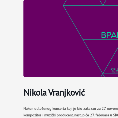
Пређи
на
садржај
Nikola Vranjković
Nakon odloženog koncerta koji je bio zakazan za 27. novemba
kompozitor i muzički producent, nastupiće 27. februara u SK