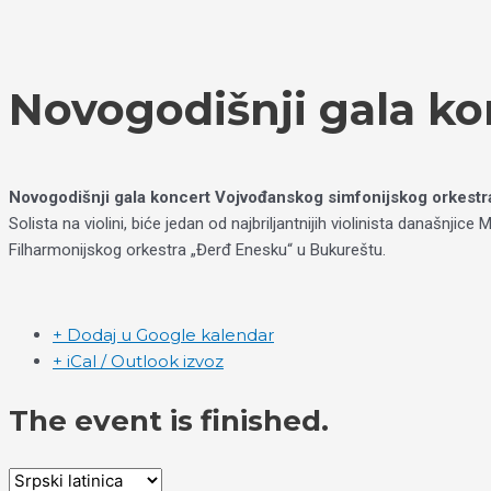
Пређи
Izaberite
на
jezik
садржај
Novogodišnji gala ko
Novogodišnji gala koncert Vojvođanskog simfonijskog orkestra
Solista na violini, biće jedan od najbriljantnijih violinista današn
Filharmonijskog orkestra „Đerđ Enesku“ u Bukureštu.
+ Dodaj u Google kalendar
+ iCal / Outlook izvoz
The event is finished.