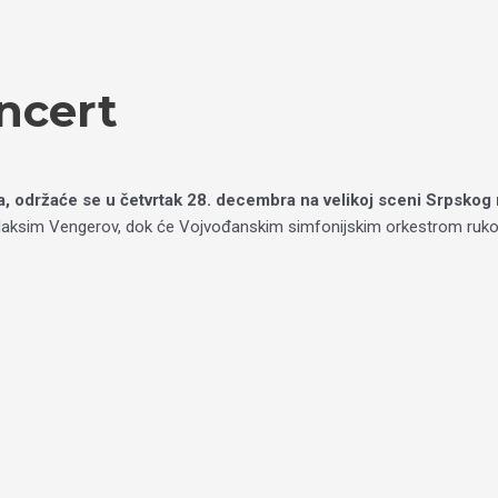
ncert
, održaće se u četvrtak 28. decembra na velikoj sceni Srpskog
jice Maksim Vengerov, dok će Vojvođanskim simfonijskim orkestrom rukov