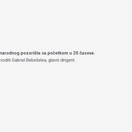
 narodnog pozorišta sa početkom u 20 časova.
oditi Gabriel Bebešelea, glavni dirigent