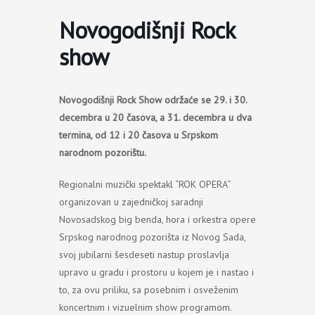
Novogodišnji Rock
show
Novogodišnji Rock Show održaće se 29. i 30.
decembra u 20 časova, a 31. decembra u dva
termina, od 12 i 20 časova u Srpskom
narodnom pozorištu.
Regionalni muzički spektakl “ROK OPERA“
organizovan u zajedničkoj saradnji
Novosadskog big benda, hora i orkestra opere
Srpskog narodnog pozorišta iz Novog Sada,
svoj jubilarni šesdeseti nastup proslavlja
upravo u gradu i prostoru u kojem je i nastao i
to, za ovu priliku, sa posebnim i osveženim
koncertnim i vizuelnim show programom.