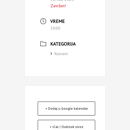
Završen!
VREME
20:00
KATEGORIJA
Koncert
+ Dodaj u Google kalendar
+ iCal / Outlook izvoz