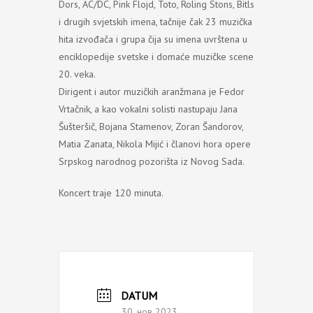
Dors, AC/DC, Pink Flojd, Toto, Roling Stons, Bitls
i drugih svjetskih imena, tačnije čak 23 muzička
hita izvođača i grupa čija su imena uvrštena u
enciklopedije svetske i domaće muzičke scene
20. veka.
Dirigent i autor muzičkih aranžmana je Fedor
Vrtačnik, a kao vokalni solisti nastupaju Jana
Šušteršič, Bojana Stamenov, Zoran Šandorov,
Matia Zanata, Nikola Mijić i članovi hora opere
Srpskog narodnog pozorišta iz Novog Sada.
Koncert traje 120 minuta.
DATUM
30. нов 2023.