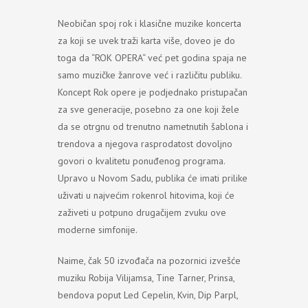
Neobičan spoj rok i klasične muzike koncerta
za koji se uvek traži karta više, doveo je do
toga da “ROK OPERA“ već pet godina spaja ne
samo muzičke žanrove već i različitu publiku.
Koncept Rok opere je podjednako pristupačan
za sve generacije, posebno za one koji žele
da se otrgnu od trenutno nametnutih šablona i
trendova a njegova rasprodatost dovoljno
govori o kvalitetu ponuđenog programa.
Upravo u Novom Sadu, publika će imati prilike
uživati u najvećim rokenrol hitovima, koji će
zaživeti u potpuno drugačijem zvuku ove
moderne simfonije.
Naime, čak 50 izvođača na pozornici izvešće
muziku Robija Vilijamsa, Tine Tarner, Prinsa,
bendova poput Led Cepelin, Kvin, Dip Parpl,