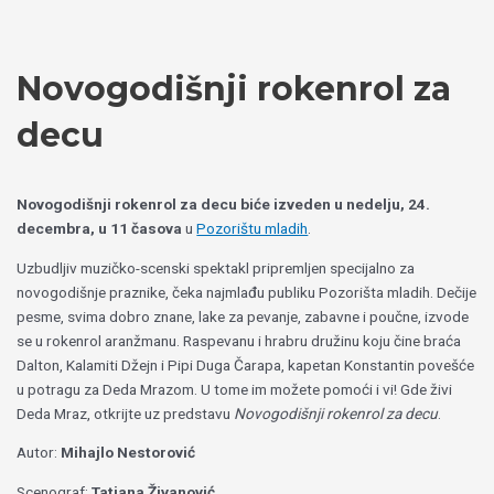
Пређи
Izaberite
на
jezik
садржај
Novogodišnji rokenrol za
decu
Novogodišnji rokenrol za decu biće izveden u nedelju, 24.
decembra, u 11 časova
u
Pozorištu mladih
.
Uzbudljiv muzičko-scenski spektakl pripremljen specijalno za
novogodišnje praznike, čeka najmlađu publiku Pozorišta mladih. Dečije
pesme, svima dobro znane, lake za pevanje, zabavne i poučne, izvode
se u rokenrol aranžmanu. Raspevanu i hrabru družinu koju čine braća
Dalton, Kalamiti Džejn i Pipi Duga Čarapa, kapetan Konstantin povešće
u potragu za Deda Mrazom. U tome im možete pomoći i vi! Gde živi
Deda Mraz, otkrijte uz predstavu
Novogodišnji rokenrol za decu
.
Autor:
Mihajlo Nestorović
Scenograf:
Tatjana Živanović