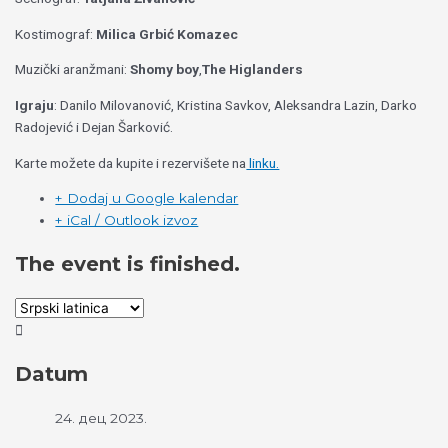
Kostimograf:
Milica Grbić Komazec
Muzički aranžmani:
Shomy boy
,
The Higlanders
Igraju
: Danilo Milovanović, Kristina Savkov, Aleksandra Lazin, Darko
Radojević i Dejan Šarković.
Karte možete da kupite i rezervišete na
linku.
+ Dodaj u Google kalendar
+ iCal / Outlook izvoz
The event is finished.
Datum
24. дец 2023.