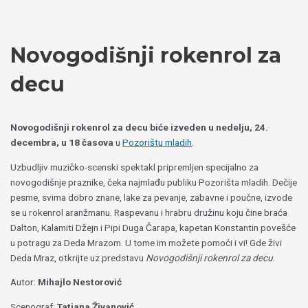
Пређи
Izaberite
на
jezik
садржај
Novogodišnji rokenrol za
decu
Novogodišnji rokenrol za decu biće izveden u nedelju, 24.
decembra, u 18 časova
u
Pozorištu mladih
.
Uzbudljiv muzičko-scenski spektakl pripremljen specijalno za
novogodišnje praznike, čeka najmlađu publiku Pozorišta mladih. Dečije
pesme, svima dobro znane, lake za pevanje, zabavne i poučne, izvode
se u rokenrol aranžmanu. Raspevanu i hrabru družinu koju čine braća
Dalton, Kalamiti Džejn i Pipi Duga Čarapa, kapetan Konstantin povešće
u potragu za Deda Mrazom. U tome im možete pomoći i vi! Gde živi
Deda Mraz, otkrijte uz predstavu
Novogodišnji rokenrol za decu
.
Autor:
Mihajlo Nestorović
Scenograf:
Tatjana Živanović