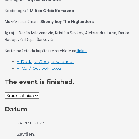
Kostimograf:
Milica Grbić Komazec
Muzički aranžmani:
Shomy boy
,
The Higlanders
Igraju
: Danilo Milovanović, Kristina Savkov, Aleksandra Lazin, Darko
Radojević i Dejan Šarković.
Karte možete da kupite i rezervišete na
linku.
+ Dodaj u Google kalendar
+ iCal / Outlook izvoz
The event is finished.
Datum
24. дец 2023.
Završen!