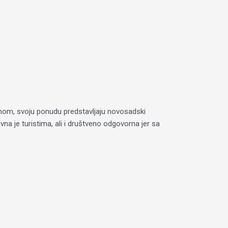
ramom, svoju ponudu predstavljaju novosadski
na je turistima, ali i društveno odgovorna jer sa