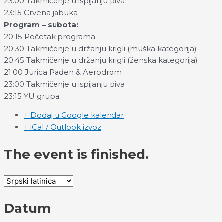
23:00 Takmičenje u ispijanju piva
23:15 Crvena jabuka
Program – subota:
20:15 Početak programa
20:30 Takmičenje u držanju krigli (muška kategorija)
20:45 Takmičenje u držanju krigli (ženska kategorija)
21:00 Jurica Pađen & Aerodrom
23:00 Takmičenje u ispijanju piva
23:15 YU grupa
+ Dodaj u Google kalendar
+ iCal / Outlook izvoz
The event is finished.
Datum