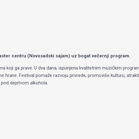
Master centru (Novosadski sajam) uz bogat večernji program.
 onima koji ga prave. U dva dana, ispunjena kvalitetnim muzičkim prog
e hrane. Festival pomaže razvoju privrede, promoviše kulturu, atraktiv
 pod dejstvom alkohola.