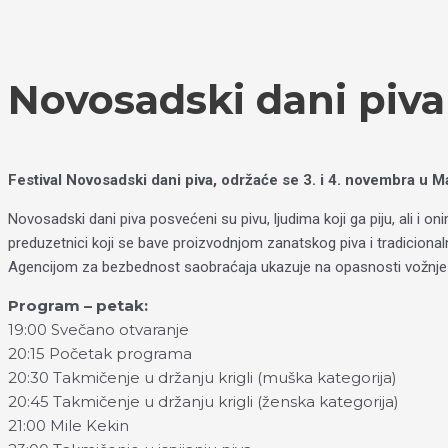
Пређи
Izaberite
на
jezik
садржај
Novosadski dani piva
Festival Novosadski dani piva, održaće se 3. i 4. novembra u 
Novosadski dani piva posvećeni su pivu, ljudima koji ga piju, ali i
preduzetnici koji se bave proizvodnjom zanatskog piva i tradicionaln
Agencijom za bezbednost saobraćaja ukazuje na opasnosti vožnje
Program – petak:
19:00 Svečano otvaranje
20:15 Početak programa
20:30 Takmičenje u držanju krigli (muška kategorija)
20:45 Takmičenje u držanju krigli (ženska kategorija)
21:00 Mile Kekin