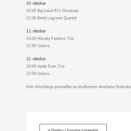
10. oktobar
20.00 Big band RTV Slovenija
22.00 Bireli Lagrene Quartet
11. oktobar
20.00 Marialy Pacheco Trio
22.00 Uskoro
12. oktobar
20.00 Aydin Esen Trio
22.00 Uskoro
Više informacija pronađite na društvenim mrežama festivala
+ Dodaj u Google kalendar