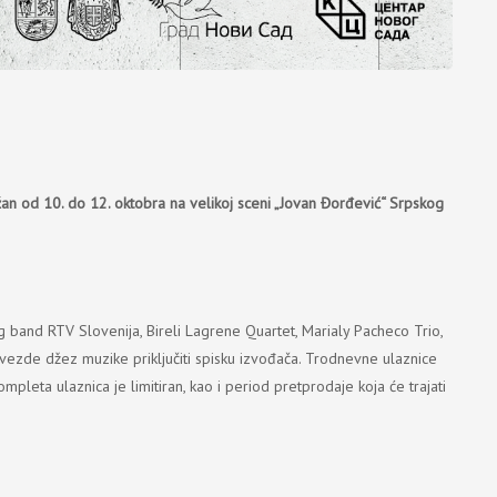
žan od 10. do 12. oktobra na velikoj sceni „Jovan Đorđević“ Srpskog
ig band RTV Slovenija, Bireli Lagrene Quartet, Marialy Pacheco Trio,
zvezde džez muzike priključiti spisku izvođača. Trodnevne ulaznice
pleta ulaznica je limitiran, kao i period pretprodaje koja će trajati