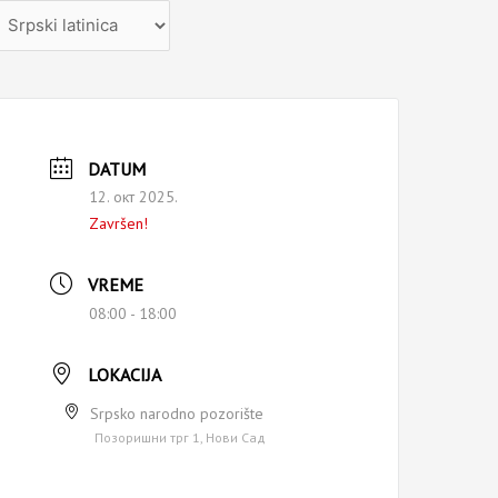
zaberite
ezik
DATUM
12. окт 2025.
Završen!
VREME
08:00 - 18:00
LOKACIJA
Srpsko narodno pozorište
Позоришни трг 1, Нови Сад