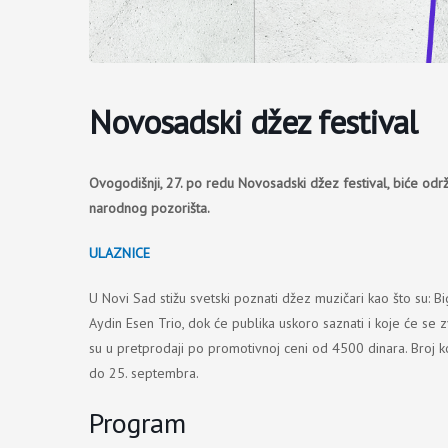
Novosadski džez festival
Ovogodišnji, 27. po redu Novosadski džez festival, biće odr
narodnog pozorišta.
ULAZNICE
U Novi Sad stižu svetski poznati džez muzičari kao što su: B
Aydin Esen Trio, dok će publika uskoro saznati i koje će se 
su u pretprodaji po promotivnoj ceni od 4500 dinara. Broj kom
do 25. septembra.
Program