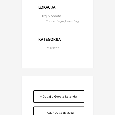
LOKACIJA
Trg Slobode
Трг слободе, Нови Сад
KATEGORIJA
Maraton
+ Dodaj u Google kalendar
+ iCal / Outlook izvoz