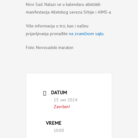
Novi Sad. Nalazi se u kalendaru atletskih
manifestacija Atletskog saveza Srbije i AIMS-a.
Više informacija o trci, kao i načinu
prijavljivanja pronađite
na zvaničnom sajtu
.
Foto: Novosadski maraton
DATUM
13. окт 2024.
Završen!
VREME
10:00