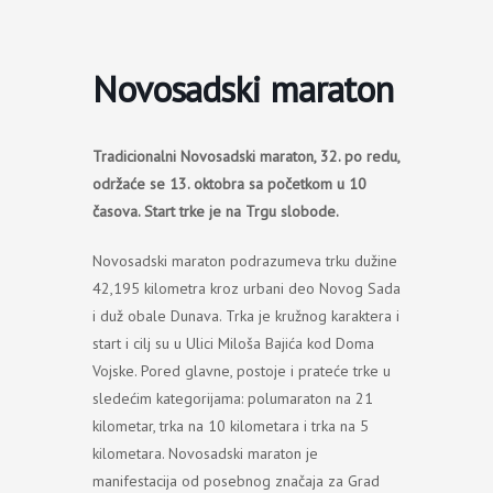
Пређи
на
садржај
Novosadski maraton
Tradicionalni Novosadski maraton, 32. po redu,
održaće se 13. oktobra sa početkom u 10
časova. Start trke je na Trgu slobode.
Novosadski maraton podrazumeva trku dužine
42,195 kilometra kroz urbani deo Novog Sada
i duž obale Dunava. Trka je kružnog karaktera i
start i cilj su u Ulici Miloša Bajića kod Doma
Vojske. Pored glavne, postoje i prateće trke u
sledećim kategorijama: polumaraton na 21
kilometar, trka na 10 kilometara i trka na 5
kilometara. Novosadski maraton je
manifestacija od posebnog značaja za Grad