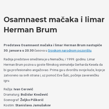
Пређи
Izaberite
на
jezik
садржај
Osamnaest mačaka i limar
Herman Brum
Predstava Osamnaest mačaka i limar Herman Brum nastupiće
30. januara u 20.30
časova u
Srpskom narodnom pozorištu
.
Radnja predstave smeštena je u Nemačku, i 1999. godinu. Limar
Herman Brum poziva u goste filmskog snimatelja Gerharda Kesela da
bi ga profesionalno angažovao. Prima ga u dvorištu svoje kuće, koje je
zatvoreno sa svih strana i, uz pomoć Eve Šulc, počinje zavereničku
igru.
Režija:
Ivan Cerović
Dramaturg:
Božidar Knežević
Scenograf:
Željko Piškorić
Kostim:
Stanislava Jamušakov