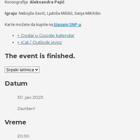
Koreografija:
Aleksandra Pejić
Igraju
: Nebojša Savić, Ljubiša Milišić, Sanja Mikitišin.
Karte možete da kupite na
blagajni SNP-a
.
+ Dodaj u Google kalendar
+ iCal / Outlook izvoz
The event is finished.
Datum
30. јан 2023.
Završen!
Vreme
20:30