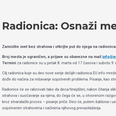
Пређи
Izaberite
на
jezik
садржај
Radionica: Osnaži m
Zamislite svet bez strahova i otkrijte put do njega na radioni
Broj mesta je ograničen, a prijave su obavezne na mail
info@eu
Termini
za radionice su u petak 8. marta od 17 časova i subotu 9.
Cilj radionica koje su deo nove serije dečijih radionica EU info mre
dođe do načina za rešavanje sopstvenih problema. Pisanje, kao stva
Radionice će se ralizovati tako da deca/tinejdžeri, nakon čitanja s
strahova i suočavanje sa njima, do čega će se, u otvorenom razgovo
kroz stvaralački proces – pisanje priče. Deci će, putem šablona i us
sopstvenim strahovima i načinima njihovog prevazilaženja.