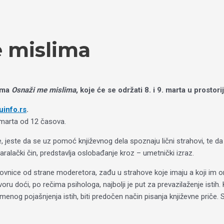
e mislima
cama
Osnaži me mislima
, koje će se održati 8. i 9. marta u prosto
info.rs
.
 marta od 12 časova.
že, jeste da se uz pomoć književnog dela spoznaju lični strahovi, te 
ralački čin, predstavlja oslobađanje kroz – umetnički izraz.
likovnice od strane moderetora, zađu u strahove koje imaju a koji im 
ru doći, po rečima psihologa, najbolji je put za prevazilaženje isti
menog pojašnjenja istih, biti predočen način pisanja književne priče.