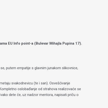
rijama EU Info point-a (Bulevar Mihajla Pupina 17).
da se, putem empatije s glavnim junakom slikovnice,
ometaju svakodnevicu (te i san). Osvešćivanje
h. Kompletno oslobađanje od strahova realizovaće se
 Svako dete će, uz nadzor mentora, napisati priču o