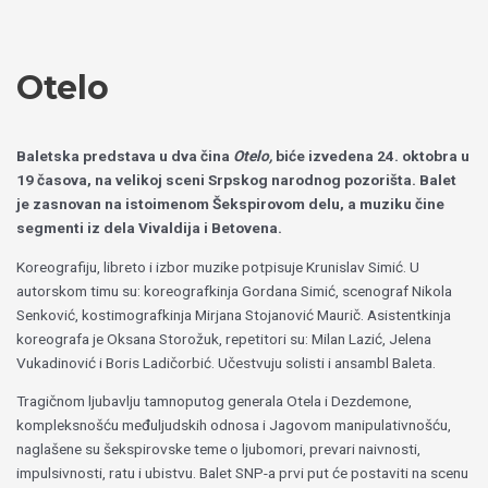
Пређи
Izaberite
на
jezik
садржај
Otelo
Baletska predstava u dva čina
Otelo,
biće izvedena 24. oktobra u
19 časova, na velikoj sceni Srpskog narodnog pozorišta. Balet
je zasnovan na istoimenom Šekspirovom delu, a muziku čine
segmenti iz dela Vivaldija i Betovena.
Koreografiju, libreto i izbor muzike potpisuje Krunislav Simić. U
autorskom timu su: koreografkinja Gordana Simić, scenograf Nikola
Senković, kostimografkinja Mirjana Stojanović Maurič. Asistentkinja
koreografa je Oksana Storožuk, repetitori su: Milan Lazić, Jelena
Vukadinović i Boris Ladičorbić. Učestvuju solisti i ansambl Baleta.
Tragičnom ljubavlju tamnoputog generala Otela i Dezdemone,
kompleksnošću međuljudskih odnosa i Jagovom manipulativnošću,
naglašene su šekspirovske teme o ljubomori, prevari naivnosti,
impulsivnosti, ratu i ubistvu. Balet SNP-a prvi put će postaviti na scenu