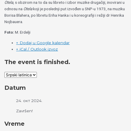
Otela
, s obzirom na to da su libreto i izbor muzike drugačiji, inovirani u
odnosu na
Otela
koji je poslednji put izvođen u SNP-u 1973, na muziku
Borisa Blahera, po libretu Eriha Hanka i u koreografiji i režiji dr Henrika
Nojbauera.
Foto:
M. Erdelji
+ Dodaj u Google kalendar
+ iCal / Outlook izvoz
The event is finished.
Datum
24. окт 2024.
Završen!
Vreme