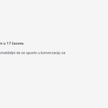
om u 17 časova.
 znatiželjni da se upuste u konverzaciju sa