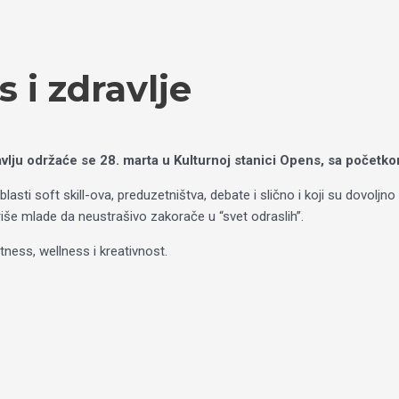
s i zdravlje
ravlju održaće se 28. marta u Kulturnoj stanici Opens, sa početk
sti soft skill-ova, preduzetništva, debate i slično i koji su dovoljno
piriše mlade da neustrašivo zakorače u “svet odraslih”.
tness, wellness i kreativnost.