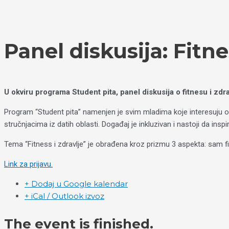
Пређи
Izaberite
на
jezik
садржај
Panel diskusija: Fitne
U okviru programa Student pita, panel diskusija o fitnesu i zd
Program “Student pita” namenjen je svim mladima koje interesuju obla
stručnjacima iz datih oblasti. Događaj je inkluzivan i nastoji da ins
Tema “Fitness i zdravlje” je obrađena kroz prizmu 3 aspekta: sam fi
Link za prijavu.
+ Dodaj u Google kalendar
+ iCal / Outlook izvoz
The event is finished.