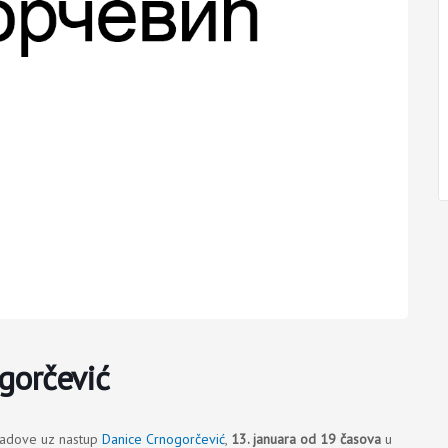
ogorčević
radove uz nastup
Danice Crnogorčević
,
13. januara od 19 časova
u