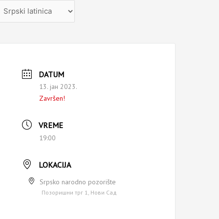
zaberite
ezik
DATUM
13. јан 2023.
Završen!
VREME
19:00
LOKACIJA
Srpsko narodno pozorište
Позоришни трг 1, Нови Сад