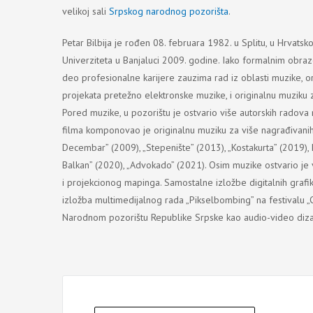
velikoj sali
Srpskog narodnog pozorišta
.
Petar Bilbija je rođen 08. februara 1982. u Splitu, u Hrvatsk
Univerziteta u Banjaluci 2009. godine. Iako formalnim obrazo
deo profesionalne karijere zauzima rad iz oblasti muzike, 
projekata pretežno elektronske muzike, i originalnu muziku za 
Pored muzike, u pozorištu je ostvario više autorskih radova
filma komponovao je originalnu muziku za više nagrađivanih
Decembar” (2009), „Stepenište” (2013), „Kostakurta” (2019), k
Balkan” (2020), „Advokado” (2021). Osim muzike ostvario je v
i projekcionog mapinga. Samostalne izložbe digitalnih grafi
izložba multimedijalnog rada „Pikselbombing” na festivalu „C
Narodnom pozorištu Republike Srpske kao audio-video diza