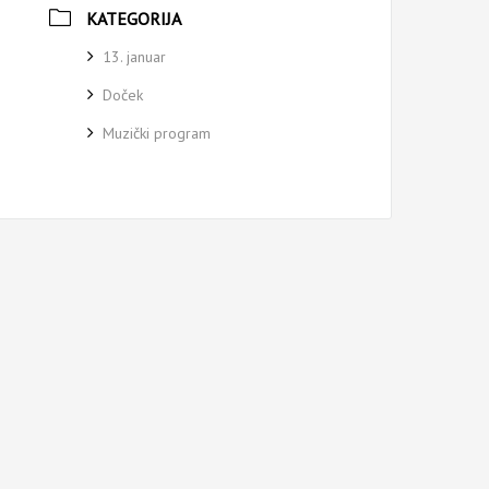
KATEGORIJA
13. januar
Doček
Muzički program