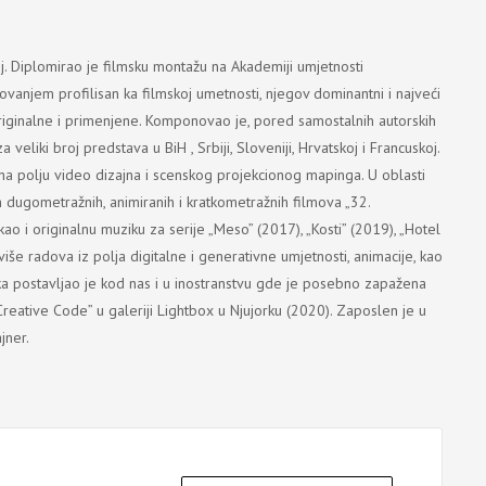
oj. Diplomirao je filmsku montažu na Akademiji umjetnosti
vanjem profilisan ka filmskoj umetnosti, njegov dominantni i najveći
originalne i primenjene. Komponovao je, pored samostalnih autorskih
veliki broj predstava u BiH , Srbiji, Sloveniji, Hrvatskoj i Francuskoj.
 na polju video dizajna i scenskog projekcionog mapinga. U oblasti
 dugometražnih, animiranih i kratkometražnih filmova „32.
ao i originalnu muziku za serije „Meso” (2017), „Kosti” (2019), „Hotel
iše radova iz polja digitalne i generativne umjetnosti, animacije, kao
ka postavljao je kod nas i u inostranstvu gde je posebno zapažena
reative Code” u galeriji Lightbox u Njujorku (2020). Zaposlen je u
jner.