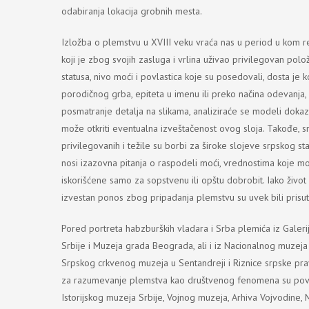
odabiranja lokacija grobnih mesta.
Izložba o plemstvu u XVIII veku vraća nas u period u kom r
koji je zbog svojih zasluga i vrlina uživao privilegovan polož
statusa, nivo moći i povlastica koje su posedovali, dosta j
porodičnog grba, epiteta u imenu ili preko načina odevanja, 
posmatranje detalja na slikama, analiziraće se modeli dokazi
može otkriti eventualna izveštačenost ovog sloja. Takođe, s
privilegovanih i težile su borbi za široke slojeve srpskog
nosi izazovna pitanja o raspodeli moći, vrednostima koje moć
iskorišćene samo za sopstvenu ili opštu dobrobit. Iako život
izvestan ponos zbog pripadanja plemstvu su uvek bili prisut
Pored portreta habzburških vladara i Srba plemića iz Galerij
Srbije i Muzeja grada Beograda, ali i iz Nacionalnog muzej
Srpskog crkvenog muzeja u Sentandreji i Riznice srpske pra
za razumevanje plemstva kao društvenog fenomena su povel
Istorijskog muzeja Srbije, Vojnog muzeja, Arhiva Vojvodine