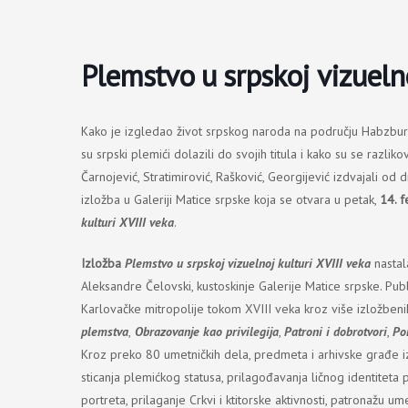
Пређи
на
садржај
Plemstvo u srpskoj vizuelno
Kako je izgledao život srpskog naroda na području Habzburš
su srpski plemići dolazili do svojih titula i kako su se razli
Čarnojević, Stratimirović, Rašković, Georgijević izdvajali o
izložba u Galeriji Matice srpske koja se otvara u petak,
14. f
kulturi XVIII veka
.
Izložba
Plemstvo u srpskoj vizuelnoj kulturi XVIII veka
nastala
Aleksandre Čelovski, kustoskinje Galerije Matice srpske. Pub
Karlovačke mitropolije tokom XVIII veka kroz više izložbeni
plemstva
,
Obrazovanje kao privilegija
,
Patroni i dobrotvori
,
Po
Kroz preko 80 umetničkih dela, predmeta i arhivske građe iz
sticanja plemićkog statusa, prilagođavanja ličnog identiteta
portreta, prilaganje Crkvi i ktitorske aktivnosti, patronažu um