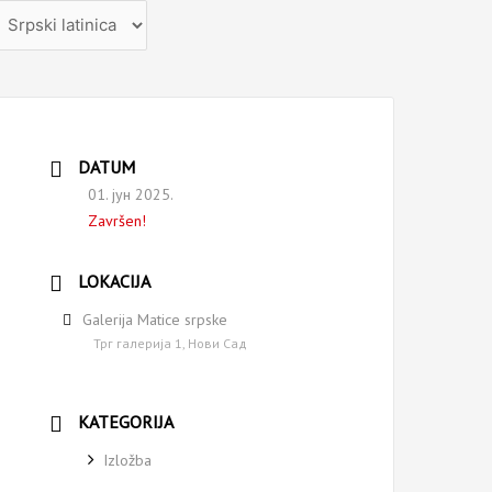
zaberite
ezik
DATUM
01. јун 2025.
Završen!
LOKACIJA
Galerija Matice srpske
Трг галерија 1, Нови Сад
KATEGORIJA
Izložba