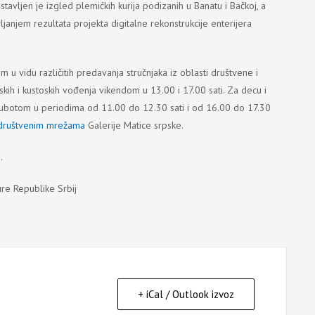
avljen je izgled plemićkih kurija podizanih u Banatu i Bačkoj, a
ljanjem rezultata projekta digitalne rekonstrukcije enterijera
 u vidu različitih predavanja stručnjaka iz oblasti društvene i
skih i kustoskih vođenja vikendom u 13.00 i 17.00 sati. Za decu i
 subotom u periodima od 11.00 do 12.30 sati i od 16.00 do 17.30
društvenim mrežama
Galerije Matice srpske.
.
ure Republike Srbij
+ iCal / Outlook izvoz