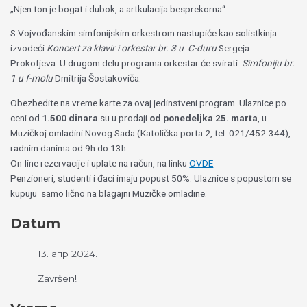
„Njen ton je bogat i dubok, a artkulacija besprekorna“…
S Vojvođanskim simfonijskim orkestrom nastupiće kao solistkinja
izvodeći
Koncert za klavir i orkestar br. 3 u C-duru
Sergeja
Prokofjeva. U drugom delu programa orkestar će svirati
Simfoniju br.
1 u f-molu
Dmitrija Šostakoviča.
Obezbedite na vreme karte za ovaj jedinstveni program. Ulaznice po
ceni od
1.500 dinara
su u prodaji
od ponedeljka 25. marta
, u
Muzičkoj omladini Novog Sada (Katolička porta 2, tel. 021/452-344),
radnim danima od 9h do 13h.
On-line rezervacije i uplate na račun, na linku
OVDE
Penzioneri, studenti i đaci imaju popust 50%. Ulaznice s popustom se
kupuju samo lično na blagajni Muzičke omladine.
Datum
13. апр 2024.
Završen!