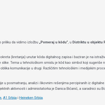
 priliku da vidimo izložbu
„Pomeraj u kôdu”
, u
Distriktu u objektu 
okreta (kretanja) unutar kôda digitalnog zapisa i baziran je na istraživ
rske slike. Tema u tehnološkom smislu je kôd kao simbol koji sugeriše na
g oblika komunikacije u drugi. Različitim tehnološkim i medijskim pr
e u posmatranju, analizi i likovnim rešenjima percipiranih iz digitalne 
jektnih aktivnosti i administatorka je Danica Bićanić, a saradnici su 
e
,
A1 Srbija
i
Heineken Srbija
.