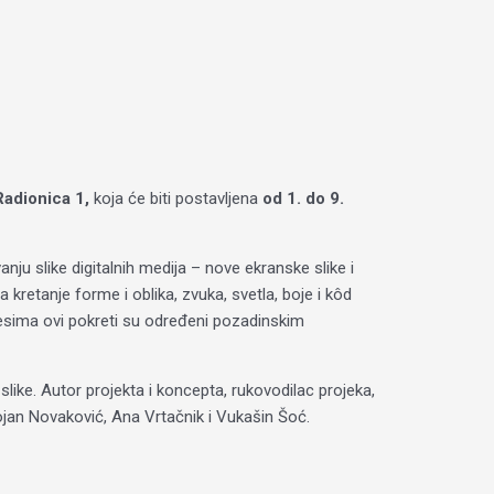
Radionica 1,
koja će biti postavljena
od 1. do 9.
anju slike digitalnih medija – nove ekranske slike i
 kretanje forme i oblika, zvuka, svetla, boje i kôd
ocesima ovi pokreti su određeni pozadinskim
slike. Autor projekta i koncepta, rukovodilac projeka,
Bojan Novaković, Ana Vrtačnik i Vukašin Šoć.