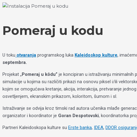
Пређи
Izaberite
на
jezik
садржај
Pomeraj u kodu
U toku
otvaranja
programskog luka
Kaleidoskop kulture
, imaćemo
septembra.
Projekat „
Pomeraj u kôdu”
je koncipiran u istraživanju minimalnih p
simulacije u kojima su različiti prikazi na osnovu piksel i/ili vekto
kojim se omogućava kretanje, akcija, interakcija, pretvaranje jedno
osvetljenjem, ekranskim prikazom, koloritom, šumom i sl.
Istraživanje se odvija kroz timski rad autora učenika mlađe generacij
organizator i koordinator je
Goran Despotovski
, koordinatorka pro
Partneri Kaleidoskopa kulture su
Erste banka
,
IDEA
,
DDOR osiguranj