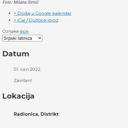
Foto: Milana Simić
+ Dodaj u Google kalendar
+ iCal / Outlook izvoz
Oznake:
epk
Datum
01. сеп 2022.
Završen!
Lokacija
Radionica, Distrikt