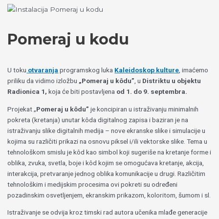
Пређи
Izaberite
на
jezik
садржај
Pomeraj u kodu
U toku
otvaranja
programskog luka
Kaleidoskop kulture
, imaćemo
priliku da vidimo izložbu
„Pomeraj u kôdu”
, u
Distriktu u objektu
Radionica 1,
koja će biti postavljena
od 1. do 9. septembra.
Projekat „
Pomeraj u kôdu”
je koncipiran u istraživanju minimalnih
pokreta (kretanja) unutar kôda digitalnog zapisa i baziran je na
istraživanju slike digitalnih medija – nove ekranske slike i simulacije u
kojima su različiti prikazi na osnovu piksel i/ili vektorske slike. Tema u
tehnološkom smislu je kôd kao simbol koji sugeriše na kretanje forme i
oblika, zvuka, svetla, boje i kôd kojim se omogućava kretanje, akcija,
interakcija, pretvaranje jednog oblika komunikacije u drugi. Različitim
tehnološkim i medijskim procesima ovi pokreti su određeni
pozadinskim osvetljenjem, ekranskim prikazom, koloritom, šumom i sl.
Istraživanje se odvija kroz timski rad autora učenika mlađe generacije