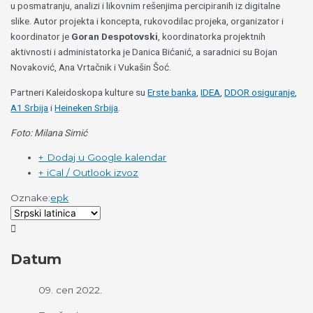
u posmatranju, analizi i likovnim rešenjima percipiranih iz digitalne
slike. Autor projekta i koncepta, rukovodilac projeka, organizator i
koordinator je
Goran Despotovski
, koordinatorka projektnih
aktivnosti i administatorka je Danica Bićanić, a saradnici su Bojan
Novaković, Ana Vrtačnik i Vukašin Šoć.
Partneri Kaleidoskopa kulture su
Erste banka
,
IDEA
,
DDOR osiguranje
,
A1 Srbija
i
Heineken Srbija
.
Foto: Milana Simić
+ Dodaj u Google kalendar
+ iCal / Outlook izvoz
Oznake:
epk
Datum
09. сеп 2022.