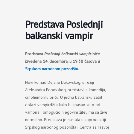
Пређи
на
садржај
Predstava Poslednji
balkanski vampir
Predstava
Poslednji balkanski vampir
biće
izvedena 14. decembra, u 19.30 časova u
Srpskom narodnom pozorištu.
Novi komad Dejana Dukovskog, u režiji
Aleksandra Popovskog, predstavlja komediju,
crnohumornu priču. U jednu balkansku zabit
dolazi vampirdžija kako bi spasao selo od
vampira i omogućio njegovim žiteljima sa žive
normalno. Predstava je nastala u koprodukciji
Srpskog narodnog pozorišta i Centra za razvoj