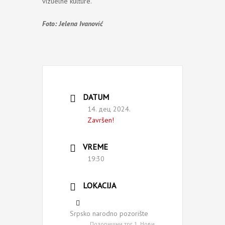
vizuelne kulture.
Foto: Jelena Ivanović
DATUM
14. дец 2024.
Završen!
VREME
19:30
LOKACIJA
Srpsko narodno pozorište
Позоришни трг 1, Нови