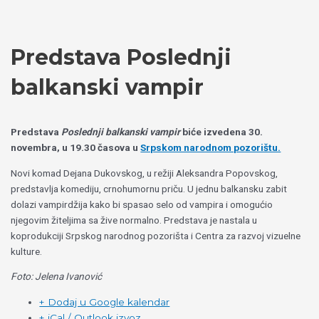
Пређи
Izaberite
на
jezik
садржај
Predstava Poslednji
balkanski vampir
Predstava
Poslednji balkanski vampir
biće izvedena 30.
novembra, u 19.30 časova u
Srpskom narodnom pozorištu.
Novi komad Dejana Dukovskog, u režiji Aleksandra Popovskog,
predstavlja komediju, crnohumornu priču. U jednu balkansku zabit
dolazi vampirdžija kako bi spasao selo od vampira i omogućio
njegovim žiteljima sa žive normalno. Predstava je nastala u
koprodukciji Srpskog narodnog pozorišta i Centra za razvoj vizuelne
kulture.
Foto: Jelena Ivanović
+ Dodaj u Google kalendar
+ iCal / Outlook izvoz