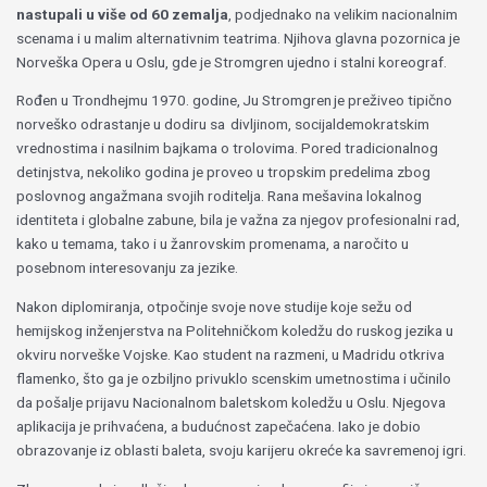
nastupali u više od 60 zemalja
, podjednako na velikim nacionalnim
scenama i u malim alternativnim teatrima. Njihova glavna pozornica je
Norveška Opera u Oslu, gde je Stromgren ujedno i stalni koreograf.
Rođen u Trondhejmu 1970. godine, Ju Stromgren je preživeo tipično
norveško odrastanje u dodiru sa divljinom, socijaldemokratskim
vrednostima i nasilnim bajkama o trolovima. Pored tradicionalnog
detinjstva, nekoliko godina je proveo u tropskim predelima zbog
poslovnog angažmana svojih roditelja. Rana mešavina lokalnog
identiteta i globalne zabune, bila je važna za njegov profesionalni rad,
kako u temama, tako i u žanrovskim promenama, a naročito u
posebnom interesovanju za jezike.
Nakon diplomiranja, otpočinje svoje nove studije koje sežu od
hemijskog inženjerstva na Politehničkom koledžu do ruskog jezika u
okviru norveške Vojske. Kao student na razmeni, u Madridu otkriva
flamenko, što ga je ozbiljno privuklo scenskim umetnostima i učinilo
da pošalje prijavu Nacionalnom baletskom koledžu u Oslu. Njegova
aplikacija je prihvaćena, a budućnost zapečaćena. Iako je dobio
obrazovanje iz oblasti baleta, svoju karijeru okreće ka savremenoj igri.