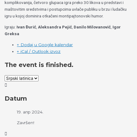
komplikovanija, četvoro glupaca igra preko 30 likova u predstavi i
maštovitim sredstvima i postupcima uvlače publiku u brzu i ludačku
igru u kojoj dominira otkačeni montipajtonovski humor.
Igraju:
Ivan Đurić
,
Aleksandra Pejić
,
Danilo Milovanović
,
Igor
Greksa
+ Dodaj u Google kalendar
+ iCal / Outlook izvoz
The event is finished.
Datum
19. апр 2024.
Završen!