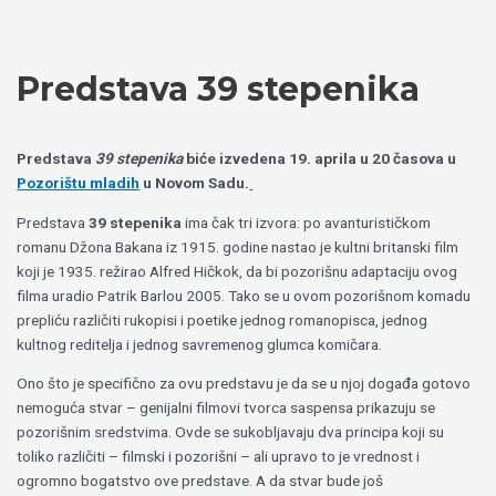
Пређи
Izaberite
на
jezik
садржај
Predstava 39 stepenika
Predstava
39 stepenika
biće izvedena 19. aprila u 20 časova u
Pozorištu mladih
u Novom Sadu.
Predstava
39 stepenika
ima čak tri izvora: po avanturističkom
romanu Džona Bakana iz 1915. godine nastao je kultni britanski film
koji je 1935. režirao Alfred Hičkok, da bi pozorišnu adaptaciju ovog
filma uradio Patrik Barlou 2005. Tako se u ovom pozorišnom komadu
prepliću različiti rukopisi i poetike jednog romanopisca, jednog
kultnog reditelja i jednog savremenog glumca komičara.
Ono što je specifično za ovu predstavu je da se u njoj događa gotovo
nemoguća stvar – genijalni filmovi tvorca saspensa prikazuju se
pozorišnim sredstvima. Ovde se sukobljavaju dva principa koji su
toliko različiti – filmski i pozorišni – ali upravo to je vrednost i
ogromno bogatstvo ove predstave. A da stvar bude još