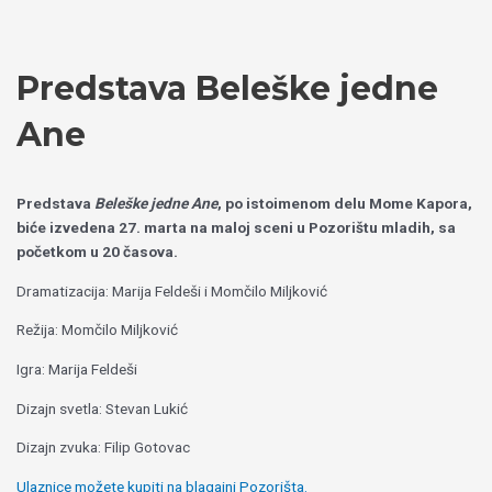
Пређи
Izaberite
на
jezik
садржај
Predstava Beleške jedne
Ane
Predstava
Beleške jedne Ane
, po istoimenom delu Mome Kapora,
biće izvedena 27. marta na maloj sceni u Pozorištu mladih, sa
početkom u 20 časova.
Dramatizacija: Marija Feldeši i Momčilo Miljković
Režija: Momčilo Miljković
Igra: Marija Feldeši
Dizajn svetla: Stevan Lukić
Dizajn zvuka: Filip Gotovac
Ulaznice možete kupiti na blagajni Pozorišta.