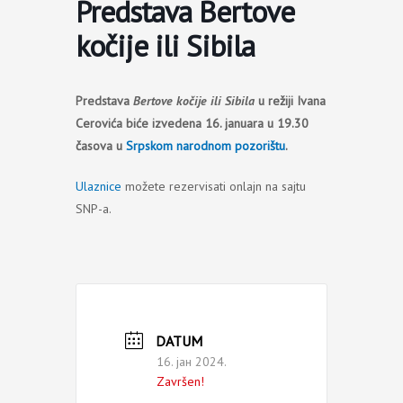
Predstava Bertove
kočije ili Sibila
Predstava
Bertove kočije ili Sibila
u režiji Ivana
Cerovića biće izvedena 16. januara u 19.30
časova u
Srpskom narodnom pozorištu
.
Ulaznice
možete rezervisati onlajn na sajtu
SNP-a.
DATUM
16. јан 2024.
Završen!