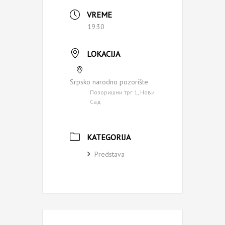
VREME
19:30
LOKACIJA
Srpsko narodno pozorište
Позоришни трг 1, Нови
Сад
KATEGORIJA
Predstava