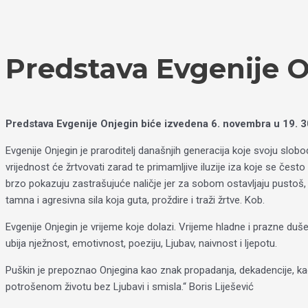
Пређи
Izaberite
на
jezik
садржај
Predstava Evgenije 
Predstava Evgenije Onjegin biće izvedena 6. novembra u 19. 30
Evgenije Onjegin je praroditelj današnjih generacija koje svoju slobod
vrijednost će žrtvovati zarad te primamljive iluzije iza koje se če
brzo pokazuju zastrašujuće naličje jer za sobom ostavljaju pustoš, u
tamna i agresivna sila koja guta, proždire i traži žrtve. Kob.
Evgenije Onjegin je vrijeme koje dolazi. Vrijeme hladne i prazne duše,
ubija nježnost, emotivnost, poeziju, Ljubav, naivnost i ljepotu.
Puškin je prepoznao Onjegina kao znak propadanja, dekadencije, k
potrošenom životu bez Ljubavi i smisla.“ Boris Liješević