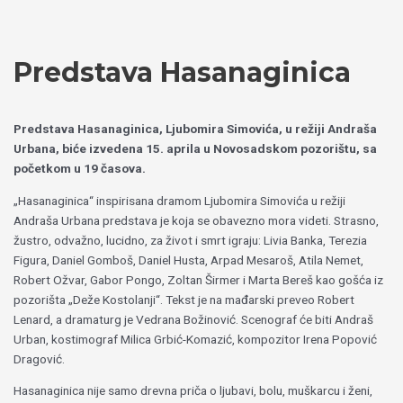
Пређи
Izaberite
на
jezik
садржај
Predstava Hasanaginica
Predstava Hasanaginica, Ljubomira Simovića, u režiji Andraša
Urbana, biće izvedena 15. aprila u Novosadskom pozorištu, sa
početkom u 19 časova.
„Hasanaginica“ inspirisana dramom Ljubomira Simovića u režiji
Andraša Urbana predstava je koja se obavezno mora videti. Strasno,
žustro, odvažno, lucidno, za život i smrt igraju: Livia Banka, Terezia
Figura, Daniel Gomboš, Daniel Husta, Arpad Mesaroš, Atila Nemet,
Robert Ožvar, Gabor Pongo, Zoltan Širmer i Marta Bereš kao gošća iz
pozorišta „Deže Kostolanji“. Tekst je na mađarski preveo Robert
Lenard, a dramaturg je Vedrana Božinović. Scenograf će biti Andraš
Urban, kostimograf Milica Grbić-Komazić, kompozitor Irena Popović
Dragović.
Hasanaginica nije samo drevna priča o ljubavi, bolu, muškarcu i ženi,