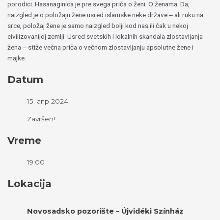
porodici. Hasanaginica je pre svega priča o ženi. O ženama. Da,
naizgled je o položaju žene usred islamske neke države ‒ ali ruku na
srce, položaj žene je samo naizgled bolji kod nas ili čak u nekoj
civilizovanijoj zemlji. Usred svetskih i lokalnih skandala zlostavljanja
žena ‒ stiže večna priča o večnom zlostavljanju apsolutne žene i
majke.
Datum
15. апр 2024.
Završen!
Vreme
19:00
Lokacija
Novosadsko pozorište – Újvidéki Színház