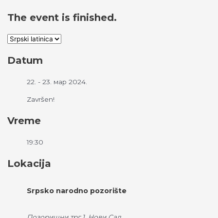
The event is finished.
Datum
22. - 23. мар 2024.
Završen!
Vreme
19:30
Lokacija
Srpsko narodno pozorište
Позоришни трг 1, Нови Сад