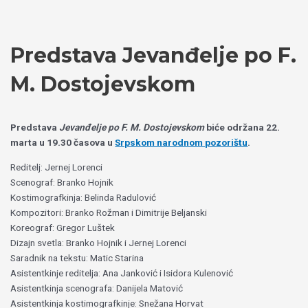
Пређи
Izaberite
на
jezik
садржај
Predstava Jevanđelje po F.
M. Dostojevskom
Predstava
Jevanđelje po F. M. Dostojevskom
biće održana 22.
marta u 19.30 časova u
Srpskom narodnom pozorištu
.
Reditelj: Jernej Lorenci
Scenograf: Branko Hojnik
Kostimografkinja: Belinda Radulović
Kompozitori: Branko Rožman i Dimitrije Beljanski
Koreograf: Gregor Luštek
Dizajn svetla: Branko Hojnik i Jernej Lorenci
Saradnik na tekstu: Matic Starina
Asistentkinje reditelja: Ana Janković i Isidora Kulenović
Asistentkinja scenografa: Danijela Matović
Asistentkinja kostimografkinje: Snežana Horvat