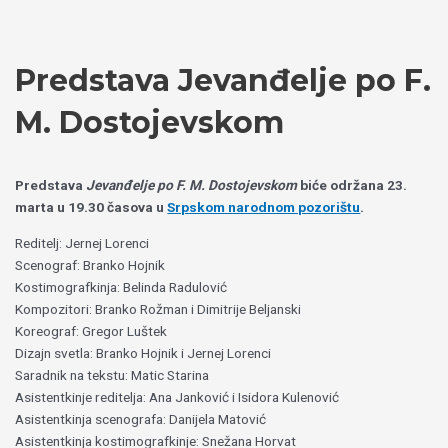
Пређи
Izaberite
на
jezik
садржај
Predstava Jevanđelje po F.
M. Dostojevskom
Predstava
Jevanđelje po F. M. Dostojevskom
biće održana 23.
marta u 19.30 časova u
Srpskom narodnom pozorištu
.
Reditelj: Jernej Lorenci
Scenograf: Branko Hojnik
Kostimografkinja: Belinda Radulović
Kompozitori: Branko Rožman i Dimitrije Beljanski
Koreograf: Gregor Luštek
Dizajn svetla: Branko Hojnik i Jernej Lorenci
Saradnik na tekstu: Matic Starina
Asistentkinje reditelja: Ana Janković i Isidora Kulenović
Asistentkinja scenografa: Danijela Matović
Asistentkinja kostimografkinje: Snežana Horvat