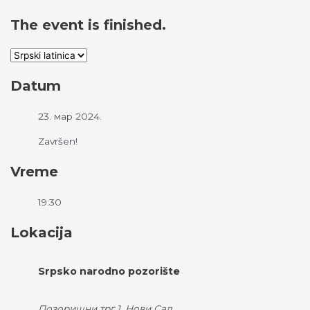
The event is finished.
Datum
23. мар 2024.
Završen!
Vreme
19:30
Lokacija
Srpsko narodno pozorište
Позоришни трг 1, Нови Сад