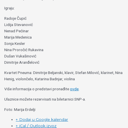
Igraju:
Radoje Čupić
Lidija Stevanović
Nenad Pećinar
Marija Medenica
Sonja Kesler
Nina Proročić Rukavina
Dušan Vukašinović
Dimitrije Aranđelović
Kvartet Pneuma: Dimitrije Beljanski, klavir, Stefan Milović, klarinet, Nina
Henig, violončelo, Katarina Badnjar, violina
Više informacija o predstavi pronađite
ovde
.
Ulaznice možete rezervisati na biletarnici SNP-a.
Foto: Marija Erdelji
+ Dodaj u Google kalendar
+ iCal / Outlook izvoz