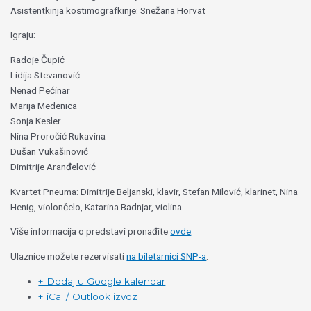
Asistentkinja kostimografkinje: Snežana Horvat
Igraju:
Radoje Čupić
Lidija Stevanović
Nenad Pećinar
Marija Medenica
Sonja Kesler
Nina Proročić Rukavina
Dušan Vukašinović
Dimitrije Aranđelović
Kvartet Pneuma: Dimitrije Beljanski, klavir, Stefan Milović, klarinet, Nina
Henig, violončelo, Katarina Badnjar, violina
Više informacija o predstavi pronađite
ovde
.
Ulaznice možete rezervisati
na biletarnici SNP-a
.
+ Dodaj u Google kalendar
+ iCal / Outlook izvoz