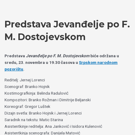
Пређи
Izaberite
на
jezik
садржај
Predstava Jevanđelje po F.
M. Dostojevskom
Predstava
Jevanđelje po F. M. Dostojevskom
biće održana u
sredu, 23. novembra u 19.30 časova u
Srpskom narodnom
pozorištu
.
Reditelj: Jernej Lorenci
Scenograf: Branko Hojnik
Kostimografkinja: Belinda Radulović
Kompozitori: Branko Rožman i Dimitrije Beljanski
Koreograf: Gregor Luštek
Dizajn svetla: Branko Hojnik i Jernej Lorenci
Saradnik na tekstu: Matic Starina
Asistentkinje reditelja: Ana Janković i Isidora Kulenović
Asistentkinja scenografa: Danijela Matović