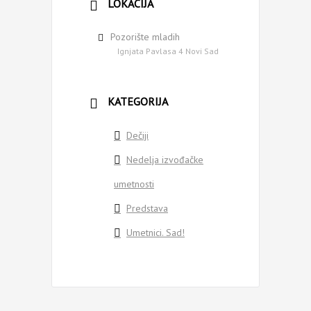
LOKACIJA
Pozorište mladih
Ignjata Pavlasa 4 Novi Sad
KATEGORIJA
Dečiji
Nedelja izvođačke
umetnosti
Predstava
Umetnici. Sad!