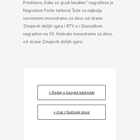
Predstava „Kako se gradi karakter“ nagrađena je
Nagradom Pavle Janković Šole za najbolju
savremenu monodramu za decu od strane
Zmajevih dečjih igara i RTV-a i Glumačkom
nagradom na 30. festivalu monodrame za decu,
od strane Zmajevih dečjih igara.
+ Dodaj u Google kalendar
+ iCal / Outlook izvoz