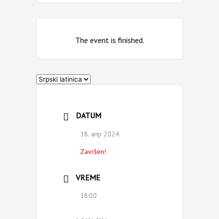
The event is finished.
Izaberite
jezik
DATUM
18. апр 2024.
Završen!
VREME
18:00