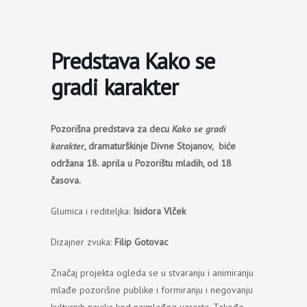
Пређи
на
садржај
Predstava Kako se
gradi karakter
Pozorišna predstava za decu
Kako se gradi
karakter
, dramaturškinje Divne Stojanov, biće
održana 18. aprila u Pozorištu mladih, od 18
časova.
Glumica i rediteljka:
Isidora Vlček
Dizajner zvuka:
Filip Gotovac
Značaj projekta ogleda se u stvaranju i animiranju
mlađe pozorišne publike i formiranju i negovanju