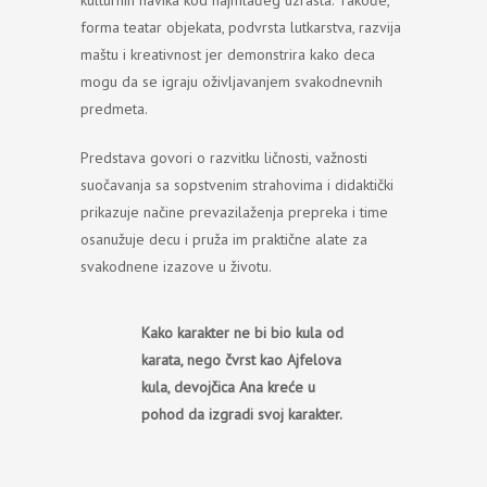
kulturnih navika kod najmlađeg uzrasta. Takođe,
forma teatar objekata, podvrsta lutkarstva, razvija
maštu i kreativnost jer demonstrira kako deca
mogu da se igraju oživljavanjem svakodnevnih
predmeta.
Predstava govori o razvitku ličnosti, važnosti
suočavanja sa sopstvenim strahovima i didaktički
prikazuje načine prevazilaženja prepreka i time
osanužuje decu i pruža im praktične alate za
svakodnene izazove u životu.
Kako karakter ne bi bio kula od
karata, nego čvrst kao Ajfelova
kula, devojčica Ana kreće u
pohod da izgradi svoj karakter.