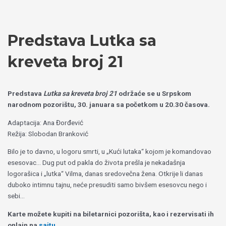
Пређи
Izaberite
на
jezik
садржај
Predstava Lutka sa
kreveta broj 21
Predstava
Lutka sa kreveta broj 21
održaće se u Srpskom
narodnom pozorištu, 30. januara sa početkom u 20.30 časova.
Adaptacija: Ana Đorđević
Režija: Slobodan Branković
Bilo je to davno, u logoru smrti, u „Kući lutaka“ kojom je komandovao
esesovac… Dug put od pakla do života prešla je nekadašnja
logorašica i „lutka“ Vilma, danas sredovečna žena. Otkrije li danas
duboko intimnu tajnu, neće presuditi samo bivšem esesovcu nego i
sebi…
Karte možete kupiti na biletarnici pozorišta, kao i rezervisati ih
onlajn na
sajtu.