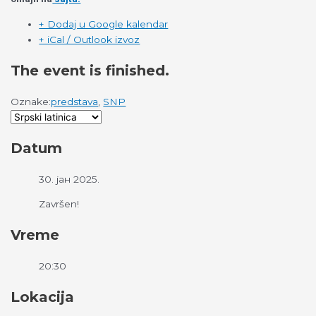
+ Dodaj u Google kalendar
+ iCal / Outlook izvoz
The event is finished.
Oznake:
predstava
,
SNP
Datum
30. јан 2025.
Završen!
Vreme
20:30
Lokacija