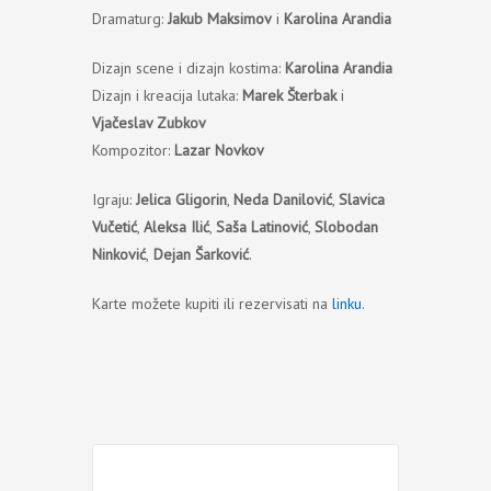
Dramaturg:
Jakub Maksimov
i
Karolina Arandia
Dizajn scene i dizajn kostima:
Karolina Arandia
Dizajn i kreacija lutaka:
Marek Šterbak
i
Vjačeslav Zubkov
Kompozitor:
Lazar Novkov
Igraju:
Jelica Gligorin
,
Neda Danilović
,
Slavica
Vučetić
,
Aleksa Ilić
,
Saša Latinović
,
Slobodan
Ninković
,
Dejan Šarković
.
Karte možete kupiti ili rezervisati na
linku
.