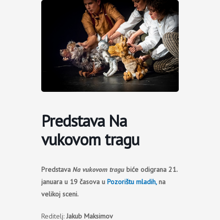
Пређи
на
садржај
Predstava Na
vukovom tragu
Predstava
Na vukovom tragu
biće odigrana 21.
januara u 19 časova u
Pozorištu mladih,
na
velikoj sceni.
Reditelj:
Jakub Maksimov